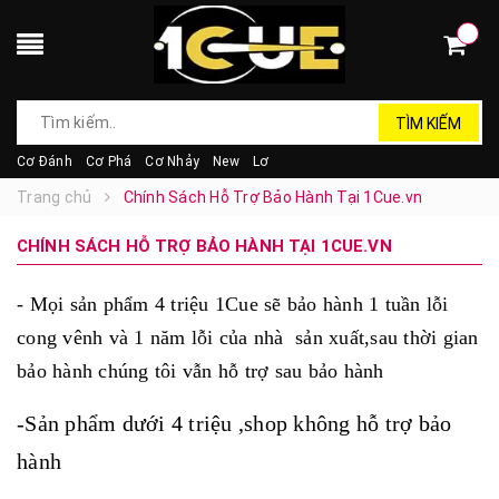
TÌM KIẾM
Cơ Đánh
Cơ Phá
Cơ Nhảy
New
Lơ
Trang chủ
Chính Sách Hỗ Trợ Bảo Hành Tại 1Cue.vn
CHÍNH SÁCH HỖ TRỢ BẢO HÀNH TẠI 1CUE.VN
- Mọi sản phẩm 4 triệu 1Cue sẽ bảo hành 1 tuần lỗi
cong vênh và 1 năm lỗi của nhà sản xuất,sau thời gian
bảo hành chúng tôi vẫn hỗ trợ sau bảo hành
-Sản phẩm dưới 4 triệu ,shop không hỗ trợ bảo
hành