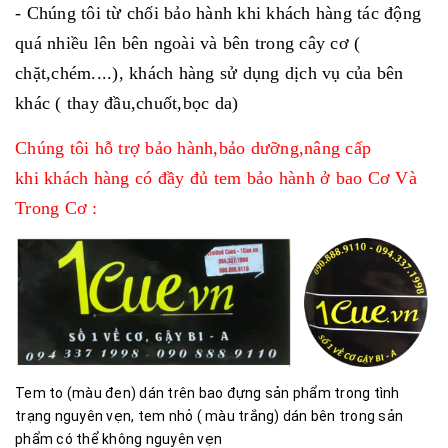
- Chúng tôi từ chối bảo hành khi khách hàng tác động
quá nhiều lên bên ngoài và bên trong cây cơ (
chặt,chém....), khách hàng sử dụng dịch vụ của bên
khác ( thay đầu,chuốt,bọc da)
Chúng tôi hỗ trợ bảo hành,bảo dưỡng,nâng cấp
khi
khách hàng có đầy đủ tem bảo hành ở bao Cơ Và
Trong Cơ :
Tem to (màu đen) dán trên bao đựng sản phẩm trong tình
trạng nguyên vẹn, tem nhỏ ( màu trắng) dán bên trong sản
phẩm có thể không nguyên vẹn