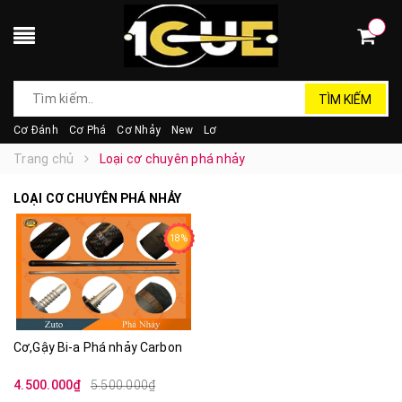
TÌM KIẾM
Cơ Đánh
Cơ Phá
Cơ Nhảy
New
Lơ
Trang chủ
Loại cơ chuyên phá nhảy
LOẠI CƠ CHUYÊN PHÁ NHẢY
18%
Cơ,Gậy Bi-a Phá nhảy Carbon
4.500.000₫
5.500.000₫