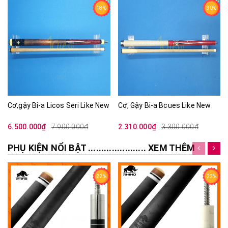
Cơ,gậy Bi-a Licos Seri Like New
Cơ, Gậy Bi-a Bcues Like New
6.500.000₫
7.900.000₫
2.310.000₫
3.300.000₫
PHỤ KIỆN NỔI BẬT ...................... XEM THÊM
22%
22%