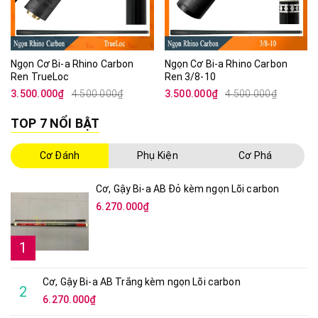
Ngọn Cơ Bi-a Rhino Carbon
Ngọn Cơ Bi-a Rhino Carbon
Ren TrueLoc
Ren 3/8-10
3.500.000₫
4.500.000₫
3.500.000₫
4.500.000₫
TOP 7 NỔI BẬT
Cơ Đánh
Phụ Kiện
Cơ Phá
Cơ, Gậy Bi-a AB Đỏ kèm ngọn Lõi carbon
6.270.000₫
1
Cơ, Gậy Bi-a AB Trắng kèm ngọn Lõi carbon
2
6.270.000₫
Cơ, Gậy Bi-a AB Vàng kèm ngọn Lõi carbon
3
6.270.000₫