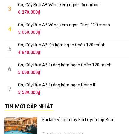
Cơ, Gậy Bi-a AB Vàng kèm ngọn Ghép 120 mảnh
4
5.060.000₫
Cơ, Gậy Bi-a AB Đỏ kèm ngọn Ghép 120 mảnh
5
4.840.000₫
Cơ, Gậy Bi-a AB Trắng kèm ngọn Ghép 120 mảnh
6
5.060.000₫
Cơ, Gậy Bi-a AB Trắng kèm ngọn Rhino IF
7
5.539.000₫
TIN MỚI CẬP NHẬT
Sai lầm về bàn tay Khi Luyện tập Bi-a
Thứ Tue, 23/09/2025
Yếu tố bàn tay Khi Luyện tập Bi-a