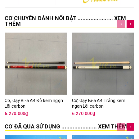
THÊM
Cơ, Gậy Bi-a AB Đỏ kèm ngọn
Cơ, Gậy Bi-a AB Trắng kèm
Lõi carbon
ngọn Lõi carbon
6.270.000₫
6.270.000₫
CƠ ĐÃ QUA SỬ DỤNG ...................... XEM THÊM
18%
30%