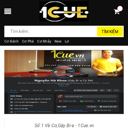
TÌM KIẾM
Cơ Đánh
Cơ Phá
Cơ Nhảy
New
Lơ