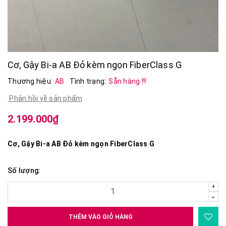
Cơ, Gậy Bi-a AB Đỏ kèm ngọn FiberClass G
Thương hiệu:
AB
Tình trạng:
Sẵn hàng !!!
Phản hồi về sản phẩm
2.199.000₫
Cơ, Gậy Bi-a AB Đỏ kèm ngọn FiberClass G
Số lượng:
+
-
THÊM VÀO GIỎ HÀNG