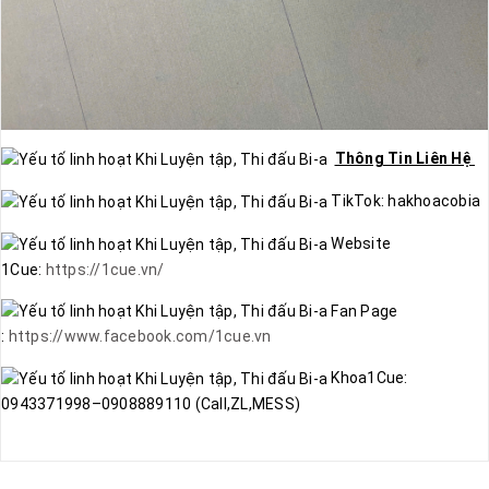
Thông Tin Liên Hệ
TikTok: hakhoacobia
Website
1Cue:
https://1cue.vn/
Fan Page
:
https://www.facebook.com/1cue.vn
Khoa1Cue:
0943371998–0908889110 (Call,ZL,MESS)