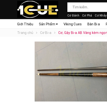
Cơ Đánh
Cơ Phá
Cơ Nhảy
Giới Thiệu
Sản Phẩm
Viking Cues
Bàn Bi a
Trang chủ
Cơ Bi-a
Cơ, Gậy Bi-a AB Vàng kèm ngọ