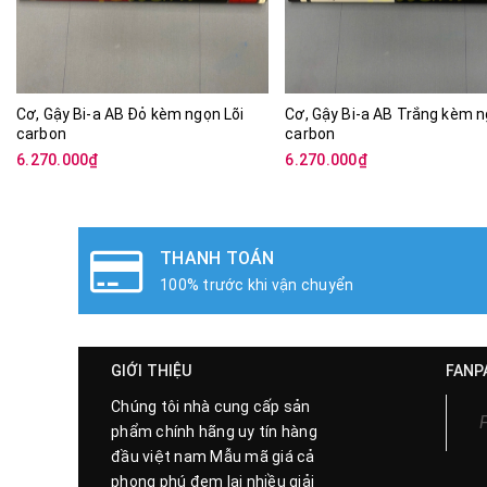
Cơ, Gậy Bi-a AB Đỏ kèm ngọn Lõi
Cơ, Gậy Bi-a AB Trắng kèm n
carbon
carbon
6.270.000₫
6.270.000₫
ĐỔI TRẢ HÀNG
3 ngày nếu sản phẩm bị lỗi
GIỚI THIỆU
FANP
Chúng tôi nhà cung cấp sản
phẩm chính hãng uy tín hàng
đầu việt nam Mẫu mã giá cả
phong phú đem lại nhiều giải