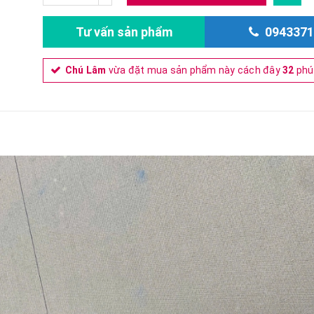
Tư vấn sản phẩm
0943371
Chú Lâm
vừa đặt mua sản phẩm này cách đây
32
phú