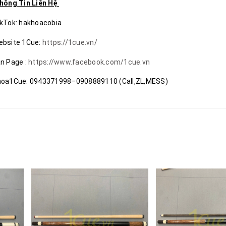
hông Tin Liên Hệ
kTok: hakhoacobia
bsite 1Cue:
https://1cue.vn/
n Page :
https://www.facebook.com/1cue.vn
oa1Cue: 0943371998–0908889110 (Call,ZL,MESS)