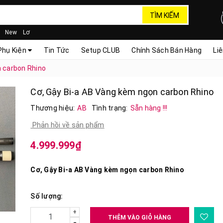
TÌM KIẾM
New
Lơ
Phụ Kiện
Tin Tức
Setup CLUB
Chính Sách Bán Hàng
Li
n carbon Rhino
Cơ, Gậy Bi-a AB Vàng kèm ngọn carbon Rhino
Thương hiệu:
AB
Tình trạng:
Sẵn hàng !!!
Phản hồi về sản phẩm
4.999.999₫
Cơ, Gậy Bi-a AB Vàng kèm ngọn carbon Rhino
Số lượng:
+
THÊM VÀO GIỎ HÀNG
-