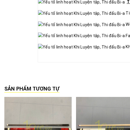
T
Ti
We
Fa
Kh
SẢN PHẨM TƯƠNG TỰ