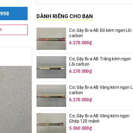
998
DÀNH RIÊNG CHO BẠN
t
Cơ, Gậy Bi-a AB Đỏ kèm ngọn Lõi
carbon
6.270.000₫
Cơ, Gậy Bi-a AB Trắng kèm ngọn
Lõi carbon
6.270.000₫
Cơ, Gậy Bi-a AB Vàng kèm ngọn L
carbon
6.270.000₫
Cơ, Gậy Bi-a AB Vàng kèm ngọn
Ghép 120 mảnh
5.060.000₫