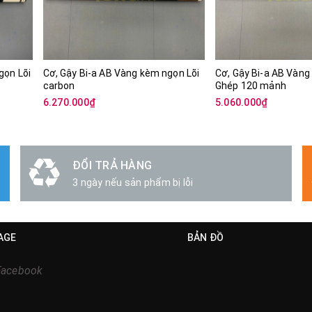
gọn Lõi
Cơ, Gậy Bi-a AB Vàng kèm ngọn Lõi
Cơ, Gậy Bi-a AB Vàn
carbon
Ghép 120 mảnh
6.270.000₫
5.060.000₫
GIAO HÀNG
Miễn Phí Vận Chuyển Toàn Quốc
AGE
BẢN ĐỒ
Facebook