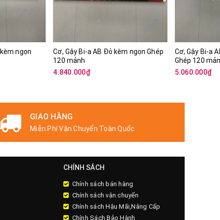
g kèm ngọn
Cơ, Gậy Bi-a AB Đỏ kèm ngọn Ghép
Cơ, Gậy Bi-a 
120 mảnh
Ghép 120 mả
4.840.000₫
5.060.000₫
THANH TOÁN
100% trước khi vận chuyển
CHÍNH SÁCH
Chính sách bán hàng
Chính sách vận chuyển
Chính sách Hậu Mãi,Nâng Cấp
Chính Sách Bảo Hành