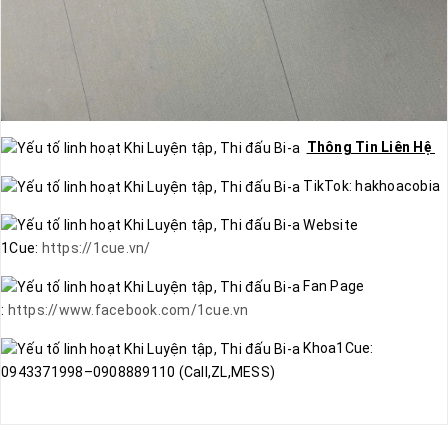
Thông Tin Liên Hệ
TikTok: hakhoacobia
Website
1Cue:
https://1cue.vn/
Fan Page
:
https://www.facebook.com/1cue.vn
Khoa1Cue:
0943371998–0908889110 (Call,ZL,MESS)