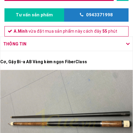
Tư vấn sản phẩm
0943371998
A.Minh
vừa đặt mua sản phẩm này cách đây
55
phút
THÔNG TIN
Cơ, Gậy Bi-a AB Vàng kèm ngọn FiberClass