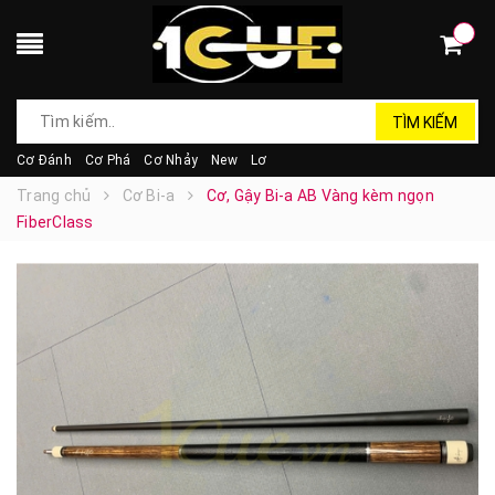
TÌM KIẾM
Cơ Đánh
Cơ Phá
Cơ Nhảy
New
Lơ
Trang chủ
Cơ Bi-a
Cơ, Gậy Bi-a AB Vàng kèm ngọn
FiberClass