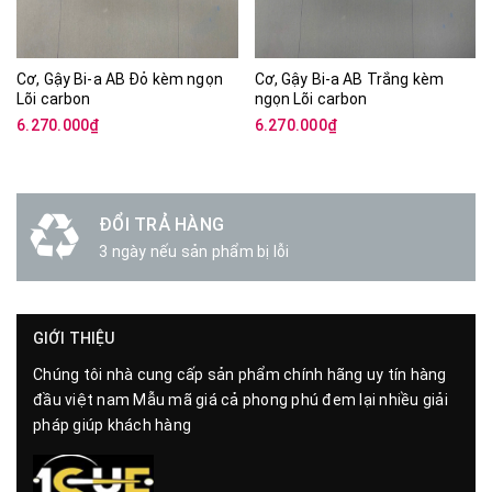
Cơ, Gậy Bi-a AB Đỏ kèm ngọn
Cơ, Gậy Bi-a AB Trắng kèm
Lõi carbon
ngọn Lõi carbon
6.270.000₫
6.270.000₫
ĐỔI TRẢ HÀNG
3 ngày nếu sản phẩm bị lỗi
GIỚI THIỆU
Chúng tôi nhà cung cấp sản phẩm chính hãng uy tín hàng
đầu việt nam Mẫu mã giá cả phong phú đem lại nhiều giải
pháp giúp khách hàng