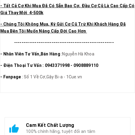
- Tất Cả Cơ Khi Mua Đã Có Sẵn Bao Cơ, Đầu Cơ Cũ Là Cao Cấp Có
Giá Thay Mới 4-500k
- Chúng Tôi Không Mua, Ký Gửi Cơ Cũ Trừ Khi Khách Hàng Đã
Mua Bên Tôi Muốn Nâng Cấp Đời Cao Hơn
-----------------------------------------------------
- Nhân Viên Tư Vấn,Bán Hàng
:
Nguyễn Hà Khoa
- Điện Thoại Tư Vấn : 0943371998 - 0908889110
- Fanpage
:
Số 1 Về Cơ,Gậy Bi-a - 1Cue.vn
Cam Kết Chất Lượng
100% chính hãng, tuyệt đối an tâm