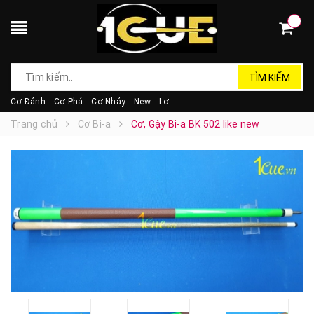
TÌM KIẾM
Cơ Đánh
Cơ Phá
Cơ Nhảy
New
Lơ
Trang chủ
Cơ Bi-a
Cơ, Gậy Bi-a BK 502 like new