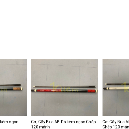
g kèm ngọn
Cơ, Gậy Bi-a AB Đỏ kèm ngọn Ghép
Cơ, Gậy Bi-a 
120 mảnh
Ghép 120 mả