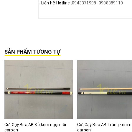
- Liên hệ Hotline :
0943371998
-
0908889110
SẢN PHẨM TƯƠNG TỰ
Cơ, Gậy Bi-a AB Đỏ kèm ngọn Lõi
Cơ, Gậy Bi-a AB Trắng kèm n
carbon
carbon