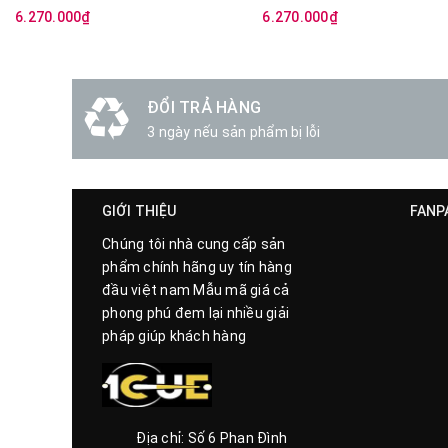
6.270.000₫
6.270.000₫
ĐỔI TRẢ HÀNG
3 ngày nếu sản phẩm bị lỗi
GIỚI THIỆU
FANP
Chúng tôi nhà cung cấp sản
phẩm chính hãng uy tín hàng
đầu việt nam Mẫu mã giá cả
phong phú đem lại nhiều giải
pháp giúp khách hàng
Địa chỉ: Số 6 Phan Đình