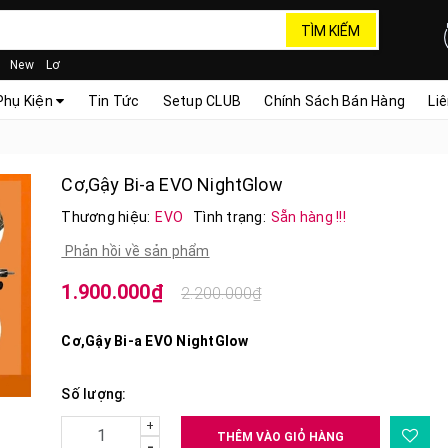
TÌM KIẾM
New
Lơ
Phụ Kiện
Tin Tức
Setup CLUB
Chính Sách Bán Hàng
Li
Cơ,Gậy Bi-a EVO NightGlow
Thương hiệu:
EVO
Tình trạng:
Sẵn hàng !!!
Phản hồi về sản phẩm
1.900.000₫
2.200.000₫
Cơ,Gậy Bi-a EVO NightGlow
Số lượng:
+
THÊM VÀO GIỎ HÀNG
-