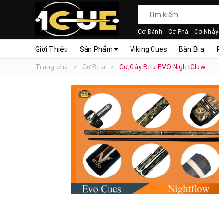
Cơ Đánh
Cơ Phá
Cơ Nhảy
Giới Thiệu
Sản Phẩm
Viking Cues
Bàn Bi a
Trang chủ
Cơ Bi-a
Cơ,Gậy Bi-a EVO NightGlow