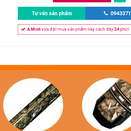
Tư vấn sản phẩm
0943371
A.Minh
vừa đặt mua sản phẩm này cách đây
24
phút