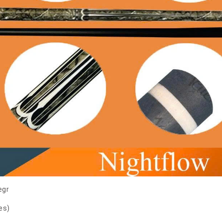
egr
es)