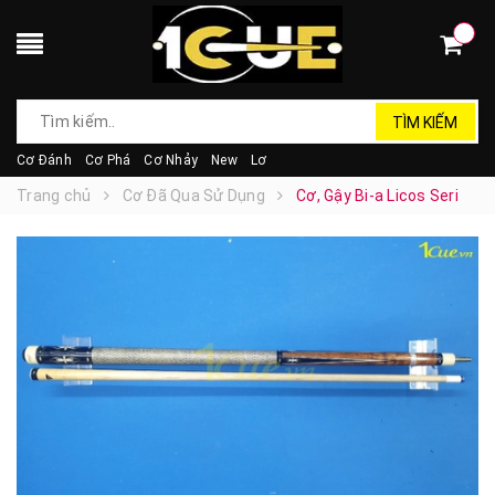
TÌM KIẾM
Cơ Đánh
Cơ Phá
Cơ Nhảy
New
Lơ
Trang chủ
Cơ Đã Qua Sử Dụng
Cơ, Gậy Bi-a Licos Seri