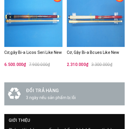
18%
30%
Cơ,gậy Bi-a Licos Seri Like New
Cơ, Gậy Bi-a Bcues Like New
6.500.000₫
7.900.000₫
2.310.000₫
3.300.000₫
ĐỔI TRẢ HÀNG
3 ngày nếu sản phẩm bị lỗi
GIỚI THIỆU