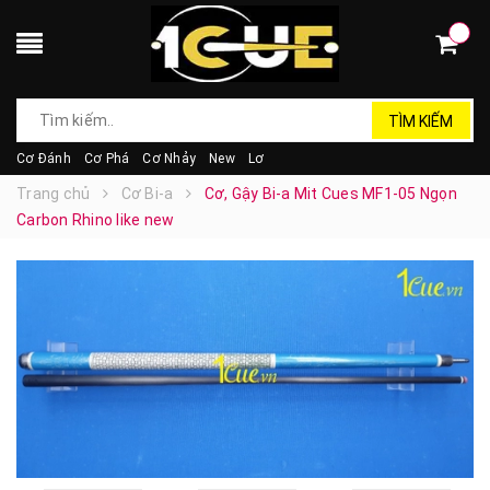
TÌM KIẾM
Cơ Đánh
Cơ Phá
Cơ Nhảy
New
Lơ
Trang chủ
Cơ Bi-a
Cơ, Gậy Bi-a Mit Cues MF1-05 Ngọn
Carbon Rhino like new