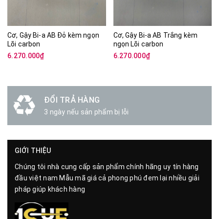
Cơ, Gậy Bi-a AB Đỏ kèm ngọn
Cơ, Gậy Bi-a AB Trắng kèm
Lõi carbon
ngọn Lõi carbon
6.270.000₫
6.270.000₫
ĐỔI TRẢ HÀNG
3 ngày nếu sản phẩm bị lỗi
GIỚI THIỆU
Chúng tôi nhà cung cấp sản phẩm chính hãng uy tín hàng
đầu việt nam Mẫu mã giá cả phong phú đem lại nhiều giải
pháp giúp khách hàng