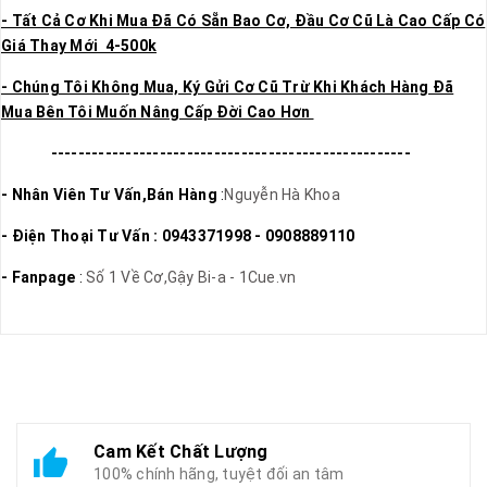
- Tất Cả Cơ Khi Mua Đã Có Sẵn Bao Cơ, Đầu Cơ Cũ Là Cao Cấp Có
Giá Thay Mới 4-500k
- Chúng Tôi Không Mua, Ký Gửi Cơ Cũ Trừ Khi Khách Hàng Đã
Mua Bên Tôi Muốn Nâng Cấp Đời Cao Hơn
-----------------------------------------------------
- Nhân Viên Tư Vấn,Bán Hàng
:
Nguyễn Hà Khoa
- Điện Thoại Tư Vấn : 0943371998 - 0908889110
- Fanpage
:
Số 1 Về Cơ,Gậy Bi-a - 1Cue.vn
Cam Kết Chất Lượng
100% chính hãng, tuyệt đối an tâm