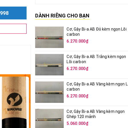
998
DÀNH RIÊNG CHO BẠN
Cơ, Gậy Bi-a AB Đỏ kèm ngọn Lõi
carbon
6.270.000₫
Cơ, Gậy Bi-a AB Trắng kèm ngọn
Lõi carbon
6.270.000₫
Cơ, Gậy Bi-a AB Vàng kèm ngọn L
carbon
6.270.000₫
Cơ, Gậy Bi-a AB Vàng kèm ngọn
Ghép 120 mảnh
5.060.000₫