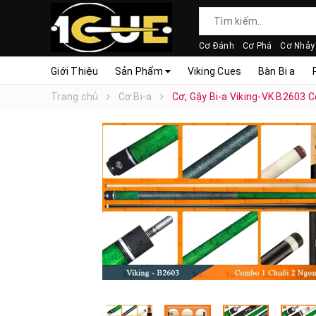
Cơ Đánh
Cơ Phá
Cơ Nhảy
Giới Thiệu
Sản Phẩm
Viking Cues
Bàn Bi a
Trang chủ
Cơ Bi-a
Cơ, Gậy Bi-a Viking-VK B2603 