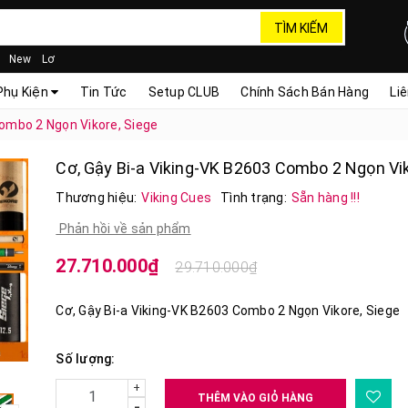
TÌM KIẾM
New
Lơ
Phụ Kiện
Tin Tức
Setup CLUB
Chính Sách Bán Hàng
Li
Combo 2 Ngọn Vikore, Siege
Cơ, Gậy Bi-a Viking-VK B2603 Combo 2 Ngọn Vik
Thương hiệu:
Viking Cues
Tình trạng:
Sẵn hàng !!!
Phản hồi về sản phẩm
27.710.000₫
29.710.000₫
Cơ, Gậy Bi-a Viking-VK B2603 Combo 2 Ngọn Vikore, Siege
Số lượng:
+
THÊM VÀO GIỎ HÀNG
-