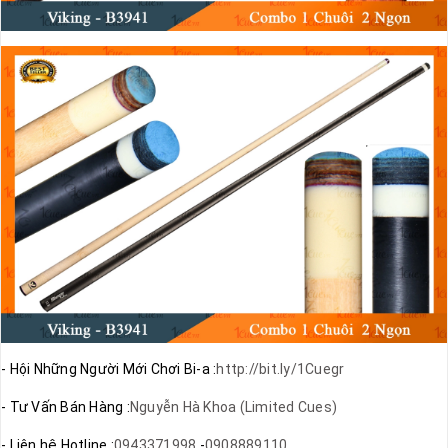
- Hội Những Người Mới Chơi Bi-a :
http://bit.ly/1Cuegr
- Tư Vấn Bán Hàng :
Nguyễn Hà Khoa (Limited Cues)
- Liên hệ Hotline :
0943371998
-
0908889110