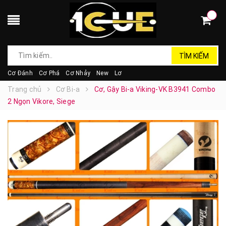
TÌM KIẾM
Cơ Đánh
Cơ Phá
Cơ Nhảy
New
Lơ
Trang chủ
Cơ Bi-a
Cơ, Gậy Bi-a Viking-VK B3941 Combo
2 Ngọn Vikore, Siege