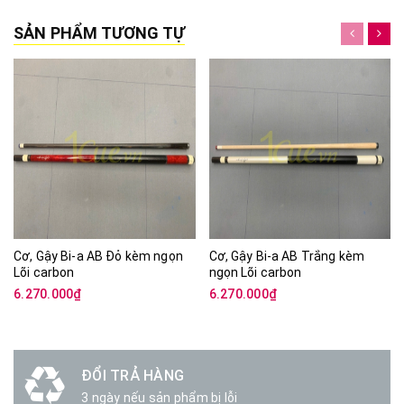
SẢN PHẨM TƯƠNG TỰ
Cơ, Gậy Bi-a AB Đỏ kèm ngọn
Cơ, Gậy Bi-a AB Trắng kèm
Lõi carbon
ngọn Lõi carbon
6.270.000₫
6.270.000₫
 TRẢ HÀNG
GIAO 
y nếu sản phẩm bị lỗi
Miễn Ph