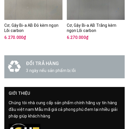
Cơ, Gậy Bi-a AB Đỏ kèm ngọn
Cơ, Gậy Bi-a AB Trắng kèm
Lõi carbon
ngọn Lõi carbon
6.270.000₫
6.270.000₫
ĐỔI TRẢ HÀNG
3 ngày nếu sản phẩm bị lỗi
GIỚI THIỆU
Chúng tôi nhà cung cấp sản phẩm chính hãng uy tín hàng
đầu việt nam Mẫu mã giá cả phong phú đem lại nhiều giải
pháp giúp khách hàng