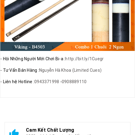
- Hội Những Người Mới Chơi Bi-a :
http://bit.ly/1Cuegr
- Tư Vấn Bán Hàng :
Nguyễn Hà Khoa (Limited Cues)
- Liên hệ Hotline :
0943371998
-
0908889110
Cam Kết Chất Lượng