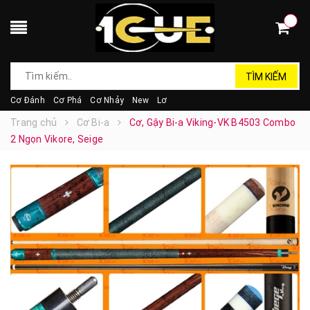
TÌM KIẾM
Cơ Đánh
Cơ Phá
Cơ Nhảy
New
Lơ
Trang chủ
Cơ Bi-a
Cơ, Gậy Bi-a Viking-VK B4503 Combo
2 Ngọn Vikore, Seige