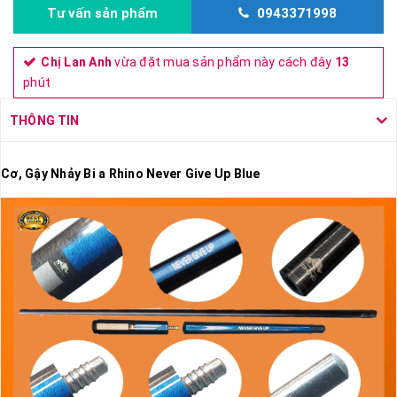
Tư vấn sản phẩm
0943371998
Chị Lan Anh
vừa đặt mua sản phẩm này cách đây
13
phút
THÔNG TIN
Cơ, Gậy Nhảy Bi a Rhino Never Give Up Blue