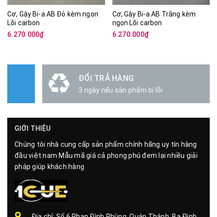
Cơ, Gậy Bi-a AB Đỏ kèm ngọn
Cơ, Gậy Bi-a AB Trắng kèm
Lõi carbon
ngọn Lõi carbon
6.270.000₫
6.270.000₫
ĐỔI TRẢ HÀNG
3 ngày nếu sản phẩm bị lỗi
GIỚI THIỆU
Chúng tôi nhà cung cấp sản phẩm chính hãng uy tín hàng
đầu việt nam Mẫu mã giá cả phong phú đem lại nhiều giải
pháp giúp khách hàng
Địa chỉ: Số 6 Phan Đình Phùng, Quán Thánh, Ba Đình