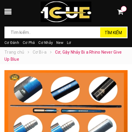
TÌM KIẾM
Cơ Đánh
Cơ Phá
Cơ Nhảy
New
Lơ
Trang chủ
Cơ Bi-a
Cơ, Gậy Nhảy Bi a Rhino Never Give
Up Blue