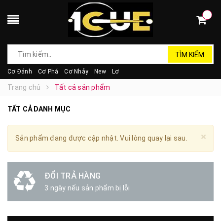
TÌM KIẾM
Cơ Đánh
Cơ Phá
Cơ Nhảy
New
Lơ
Trang chủ
Tất cả sản phẩm
TẤT CẢ DANH MỤC
×
Sản phẩm đang được cập nhật. Vui lòng quay lại sau.
ĐỔI TRẢ HÀNG
3 ngày nếu sản phẩm bị lỗi