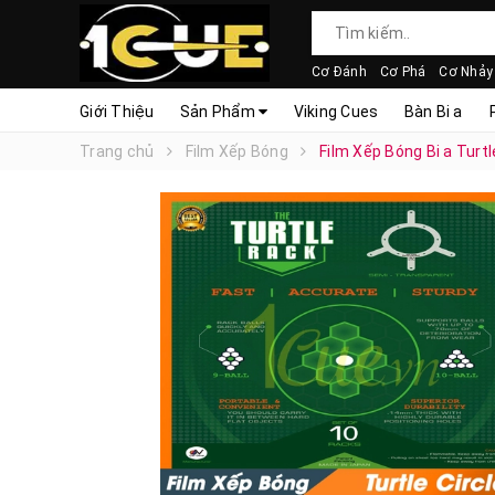
Cơ Đánh
Cơ Phá
Cơ Nhảy
Giới Thiệu
Sản Phẩm
Viking Cues
Bàn Bi a
Trang chủ
Film Xếp Bóng
Film Xếp Bóng Bi a Turt