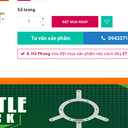
Số lượng:
+
next
ĐẶT MUA NGAY
-
Tư vấn sản phẩm
0943371
A. Hồ Phong
vừa đặt mua sản phẩm này cách đây
37