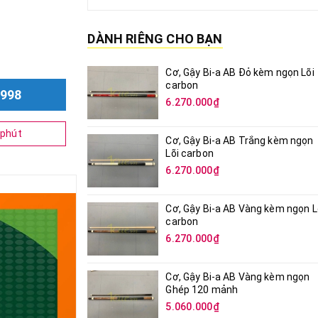
DÀNH RIÊNG CHO BẠN
Cơ, Gậy Bi-a AB Đỏ kèm ngọn Lõi
carbon
998
6.270.000₫
phút
Cơ, Gậy Bi-a AB Trắng kèm ngọn
Lõi carbon
6.270.000₫
Cơ, Gậy Bi-a AB Vàng kèm ngọn L
carbon
6.270.000₫
Cơ, Gậy Bi-a AB Vàng kèm ngọn
Ghép 120 mảnh
5.060.000₫