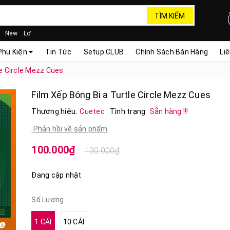
TÌM KIẾM
New
Lơ
Phụ Kiện
Tin Tức
Setup CLUB
Chính Sách Bán Hàng
Li
le Circle Mezz Cues
Film Xếp Bóng Bi a Turtle Circle Mezz Cues
Thương hiệu:
Cuetec
Tình trạng:
Sẵn hàng !!!
Phản hồi về sản phẩm
100.000₫
130.000₫
Đang cập nhật
Số Lượng
1 CÁI
10 CÁI