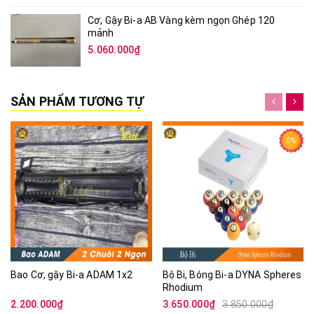
Cơ, Gậy Bi-a AB Vàng kèm ngọn Ghép 120
mảnh
5.060.000₫
SẢN PHẨM TƯƠNG TỰ
5%
Bao Cơ, gậy Bi-a ADAM 1x2
Bộ Bi, Bóng Bi-a DYNA Spheres
Rhodium
2.200.000₫
3.650.000₫
3.850.000₫