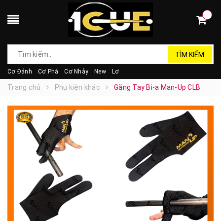
TÌM KIẾM
Cơ Đánh
Cơ Phá
Cơ Nhảy
New
Lơ
Trang chủ
Phụ kiện khác
Găng Tay Bi-a Man-Up CLB