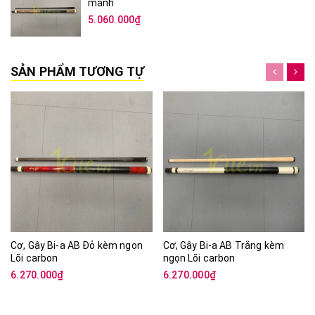
mảnh
5.060.000₫
SẢN PHẨM TƯƠNG TỰ
Cơ, Gậy Bi-a AB Đỏ kèm ngọn
Cơ, Gậy Bi-a AB Trắng kèm
Lõi carbon
ngọn Lõi carbon
6.270.000₫
6.270.000₫