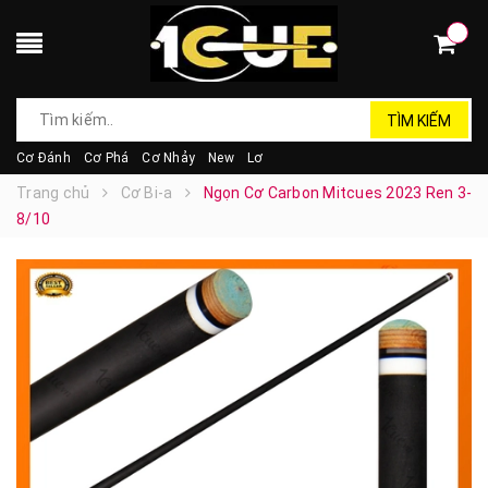
TÌM KIẾM
Cơ Đánh
Cơ Phá
Cơ Nhảy
New
Lơ
Trang chủ
Cơ Bi-a
Ngọn Cơ Carbon Mitcues 2023 Ren 3-
8/10