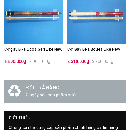
18%
30%
Cơ,gậy Bi-a Licos Seri Like New
Cơ, Gậy Bi-a Bcues Like New
6.500.000₫
7.900.000₫
2.310.000₫
3.300.000₫
ĐỔI TRẢ HÀNG
3 ngày nếu sản phẩm bị lỗi
GIỚI THIỆU