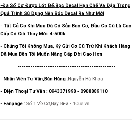
-Đa Số Cơ Được Lót Đế,Bọc Decal Hạn Chế Va Đập Trong
Quá Trình Sử Dụng Nên Bóc Decal Ra Như Mới
- Tất Cả Cơ Khi Mua Đã Có Sẵn Bao Cơ, Đầu Cơ Cũ Là Cao
Cấp Có Giá Thay Mới 4-500k
- Chúng Tôi Không Mua, Ký Gửi Cơ Cũ Trừ Khi Khách Hàng
Đã Mua Bên Tôi Muốn Nâng Cấp Đời Cao Hơn
-----------------------------------------------------
- Nhân Viên Tư Vấn,Bán Hàng
:
Nguyễn Hà Khoa
- Điện Thoại Tư Vấn : 0943371998 - 0908889110
- Fanpage
:
Số 1 Về Cơ,Gậy Bi-a - 1Cue.vn