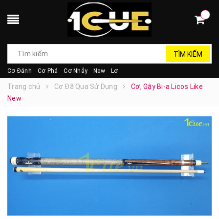
TÌM KIẾM
Cơ Đánh
Cơ Phá
Cơ Nhảy
New
Lơ
Trang chủ
Cơ Đã Qua Sử Dụng
Cơ, Gậy Bi-a Licos Like
New