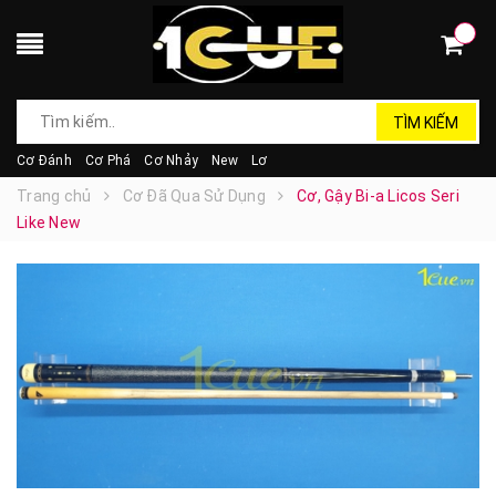
TÌM KIẾM
Cơ Đánh
Cơ Phá
Cơ Nhảy
New
Lơ
Trang chủ
Cơ Đã Qua Sử Dụng
Cơ, Gậy Bi-a Licos Seri
Like New