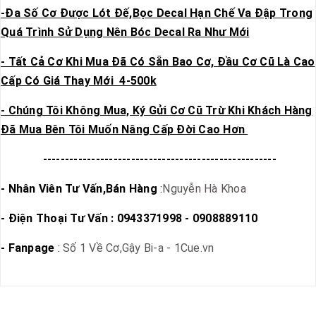
-Đa Số Cơ Được Lót Đế,Bọc Decal Hạn Chế Va Đập Trong
Quá Trình Sử Dụng Nên Bóc Decal Ra Như Mới
- Tất Cả Cơ Khi Mua Đã Có Sẵn Bao Cơ, Đầu Cơ Cũ Là Cao
Cấp Có Giá Thay Mới 4-500k
- Chúng Tôi Không Mua, Ký Gửi Cơ Cũ Trừ Khi Khách Hàng
Đã Mua Bên Tôi Muốn Nâng Cấp Đời Cao Hơn
-----------------------------------------------------
- Nhân Viên Tư Vấn,Bán Hàng
:
Nguyễn Hà Khoa
- Điện Thoại Tư Vấn : 0943371998 - 0908889110
- Fanpage
:
Số 1 Về Cơ,Gậy Bi-a - 1Cue.vn