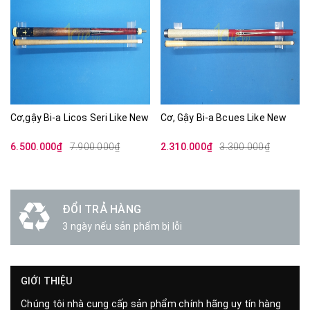
Cơ,gậy Bi-a Licos Seri Like New
Cơ, Gậy Bi-a Bcues Like New
6.500.000₫
7.900.000₫
2.310.000₫
3.300.000₫
ĐỔI TRẢ HÀNG
3 ngày nếu sản phẩm bị lỗi
GIỚI THIỆU
Chúng tôi nhà cung cấp sản phẩm chính hãng uy tín hàng