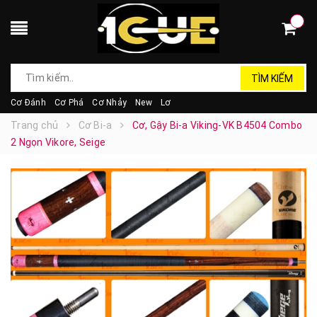
TÌM KIẾM
Cơ Đánh
Cơ Phá
Cơ Nhảy
New
Lơ
Trang chủ
Cơ Bi-a
Cơ, Gậy Bi-a Viking-VK B4504 Combo
2 Ngọn Vikore, Seige