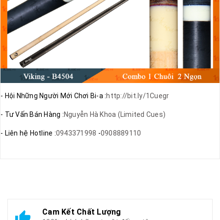
- Hội Những Người Mới Chơi Bi-a :
http://bit.ly/1Cuegr
- Tư Vấn Bán Hàng :
Nguyễn Hà Khoa (Limited Cues)
- Liên hệ Hotline :
0943371998
-
0908889110
Cam Kết Chất Lượng