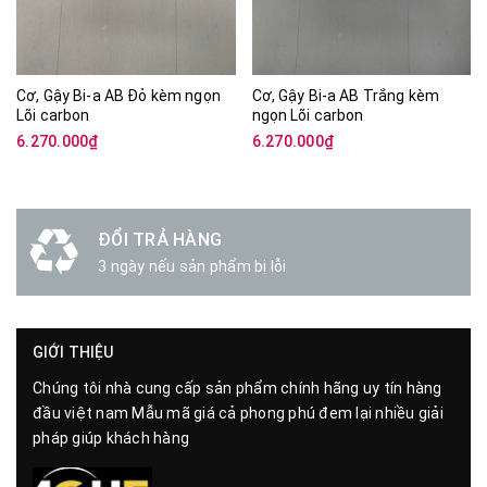
Cơ, Gậy Bi-a AB Đỏ kèm ngọn
Cơ, Gậy Bi-a AB Trắng kèm
Lõi carbon
ngọn Lõi carbon
6.270.000₫
6.270.000₫
ĐỔI TRẢ HÀNG
3 ngày nếu sản phẩm bị lỗi
GIỚI THIỆU
Chúng tôi nhà cung cấp sản phẩm chính hãng uy tín hàng
đầu việt nam Mẫu mã giá cả phong phú đem lại nhiều giải
pháp giúp khách hàng