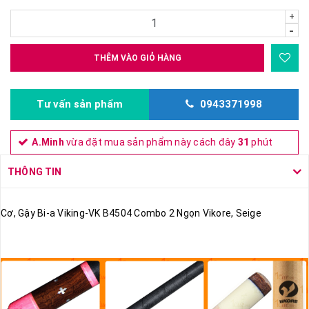
+
-
THÊM VÀO GIỎ HÀNG
Tư vấn sản phẩm
0943371998
A.Minh
vừa đặt mua sản phẩm này cách đây
31
phút
THÔNG TIN
Cơ, Gậy Bi-a Viking-VK B4504 Combo 2 Ngọn Vikore, Seige