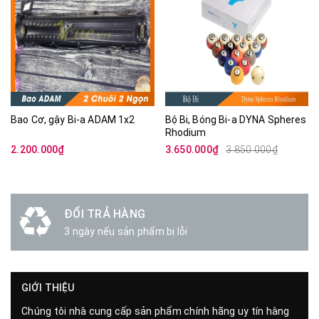
Bao Cơ, gậy Bi-a ADAM 1x2
Bộ Bi, Bóng Bi-a DYNA Spheres
Rhodium
2.200.000₫
3.650.000₫
3.850.000₫
ĐỔI TRẢ HÀNG
3 ngày nếu sản phẩm bị lỗi
GIỚI THIỆU
Chúng tôi nhà cung cấp sản phẩm chính hãng uy tín hàng