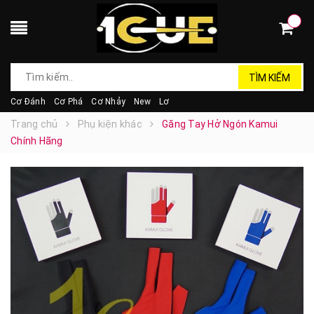
TÌM KIẾM
Cơ Đánh
Cơ Phá
Cơ Nhảy
New
Lơ
Trang chủ
Phụ kiện khác
Găng Tay Hở Ngón Kamui
Chính Hãng