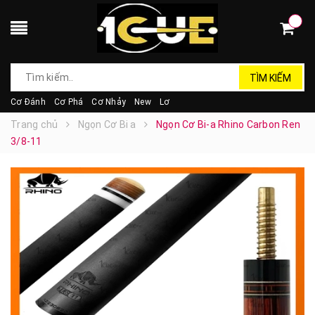
TÌM KIẾM
Cơ Đánh
Cơ Phá
Cơ Nhảy
New
Lơ
Trang chủ
Ngọn Cơ Bi a
Ngọn Cơ Bi-a Rhino Carbon Ren
3/8-11