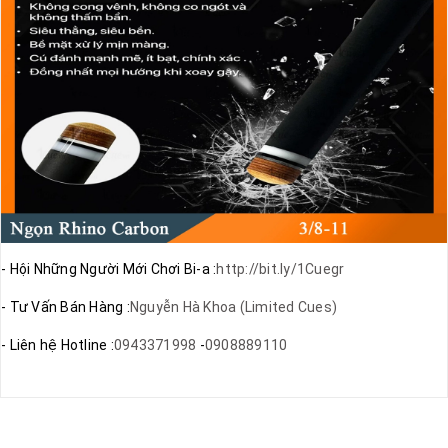
- Hội Những Người Mới Chơi Bi-a :
http://bit.ly/1Cuegr
- Tư Vấn Bán Hàng :
Nguyễn Hà Khoa (Limited Cues)
- Liên hệ Hotline :
0943371998
-
0908889110