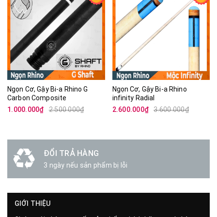
Ngọn Cơ, Gậy Bi-a Rhino G
Ngọn Cơ, Gậy Bi-a Rhino
Carbon Composite
infinity Radial
1.000.000₫
2.500.000₫
2.600.000₫
3.600.000₫
ĐỔI TRẢ HÀNG
3 ngày nếu sản phẩm bị lỗi
GIỚI THIỆU