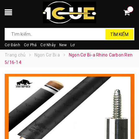
TÌM KIẾM
Cơ Đánh
Cơ Phá
Cơ Nhảy
New
Lơ
Trang chủ
Ngọn Cơ Bi a
Ngọn Cơ Bi-a Rhino Carbon Ren
5/16-14