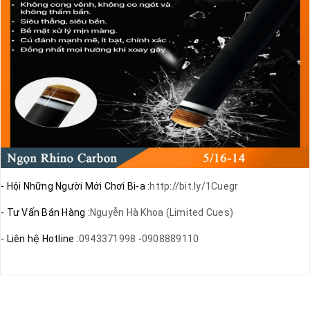
- Hội Những Người Mới Chơi Bi-a :
http://bit.ly/1Cuegr
- Tư Vấn Bán Hàng :
Nguyễn Hà Khoa (Limited Cues)
- Liên hệ Hotline :
0943371998
-
0908889110