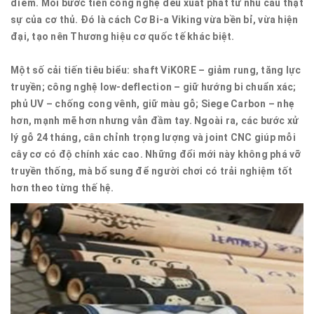
điểm. Mỗi bước tiến công nghệ đều xuất phát từ nhu cầu thật
sự của cơ thủ. Đó là cách Cơ Bi-a Viking vừa bền bỉ, vừa hiện
đại, tạo nên Thương hiệu cơ quốc tế khác biệt.
Một số cải tiến tiêu biểu: shaft ViKORE – giảm rung, tăng lực
truyền; công nghệ low-deflection – giữ hướng bi chuẩn xác;
phủ UV – chống cong vênh, giữ màu gỗ; Siege Carbon – nhẹ
hơn, mạnh mẽ hơn nhưng vẫn đầm tay. Ngoài ra, các bước xử
lý gỗ 24 tháng, cân chỉnh trọng lượng và joint CNC giúp mỗi
cây cơ có độ chính xác cao. Những đổi mới này không phá vỡ
truyền thống, mà bổ sung để người chơi có trải nghiệm tốt
hơn theo từng thế hệ.