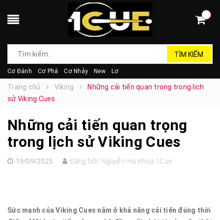
TÌM KIẾM
Cơ Đánh
Cơ Phá
Cơ Nhảy
New
Lơ
Trang chủ
Viking
Những cải tiến quan trọng trong lịch
sử Viking Cues
Những cải tiến quan trọng
trong lịch sử Viking Cues
19/09/2025
Đăng bởi:
Nguyễn Hà Khoa 1Cue
Sức mạnh của Viking Cues nằm ở khả năng cải tiến đúng thời