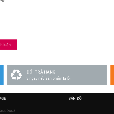
nh luận
ĐỔI TRẢ HÀNG
3 ngày nếu sản phẩm bị lỗi
AGE
BẢN ĐỒ
Facebook