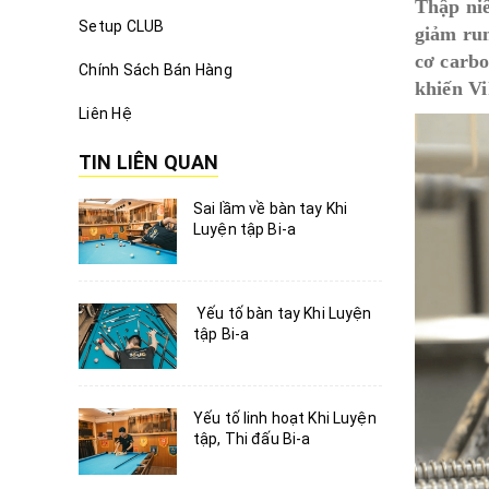
Thập niê
Setup CLUB
giảm run
cơ carbo
Chính Sách Bán Hàng
khiến Vi
Liên Hệ
TIN LIÊN QUAN
Sai lầm về bàn tay Khi
Luyện tập Bi-a
Yếu tố bàn tay Khi Luyện
tập Bi-a
Yếu tố linh hoạt Khi Luyện
tập, Thi đấu Bi-a