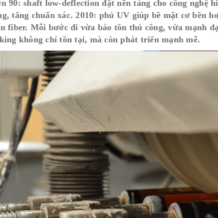
n 90: shaft low-deflection đặt nền tảng cho công nghệ
g, tăng chuẩn xác. 2010: phủ UV giúp bề mặt cơ bền h
n fiber. Mỗi bước đi vừa bảo tồn thủ công, vừa mạnh d
king không chỉ tồn tại, mà còn phát triển mạnh mẽ.