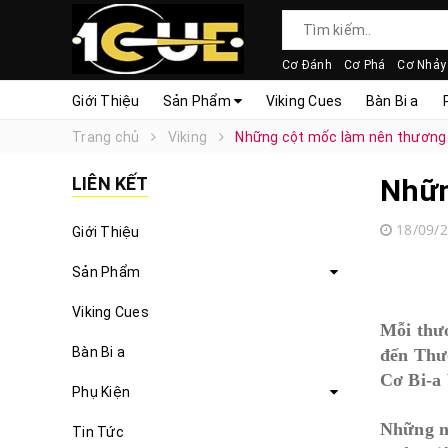
Cơ Đánh
Cơ Phá
Cơ Nhảy
Giới Thiệu
Sản Phẩm
Viking Cues
Bàn Bi a
Trang chủ
Viking
Những cột mốc làm nên thương 
LIÊN KẾT
Nhữn
18/09/
Giới Thiệu
Sản Phẩm
Viking Cues
Mỗi thươ
Bàn Bi a
đến Thươ
Cơ Bi-a 
Phụ Kiện
Những nă
Tin Tức