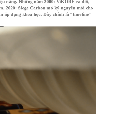
 hiệu năng. Những năm 2000: ViKORE ra đời,
ơn. 2020: Siege Carbon mở kỷ nguyên mới cho
ạn áp dụng khoa học. Đây chính là “timeline”