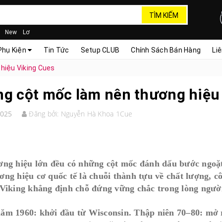
TÌM KIẾM
New
Lơ
Phụ Kiện
Tin Tức
Setup CLUB
Chính Sách Bán Hàng
Li
hiệu Viking Cues
g cột mốc làm nên thương hiệu
2025
Đăng bởi:
Nguyễn Hà Khoa 1Cue
ng hiệu lớn đều có những cột mốc đánh dấu bước ngoặt
ng hiệu cơ quốc tế là chuỗi thành tựu về chất lượng, c
Viking khẳng định chỗ đứng vững chắc trong lòng người
m 1960: khởi đầu từ Wisconsin. Thập niên 70–80: mở rộ