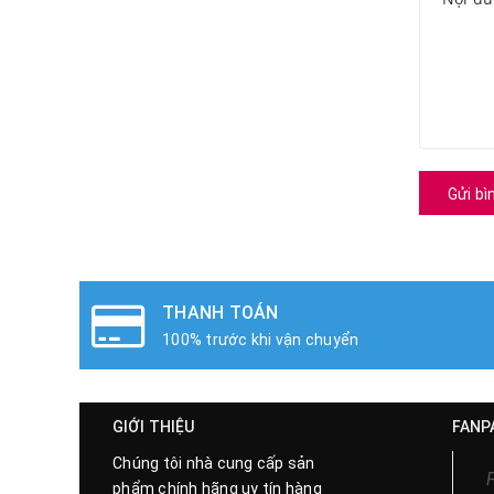
Gửi bì
THANH TOÁN
100% trước khi vận chuyển
GIỚI THIỆU
FANP
Chúng tôi nhà cung cấp sản
phẩm chính hãng uy tín hàng