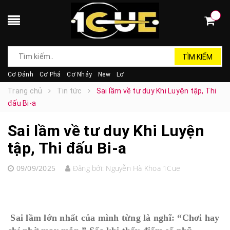
TÌM KIẾM
Cơ Đánh
Cơ Phá
Cơ Nhảy
New
Lơ
Trang chủ
Tin tức
Sai lầm về tư duy Khi Luyện tập, Thi
đấu Bi-a
Sai lầm về tư duy Khi Luyện
tập, Thi đấu Bi-a
09/09/2025
Đăng bởi:
Nguyễn Hà Khoa 1Cue
Sai lầm lớn nhất của mình từng là nghĩ: “Chơi hay