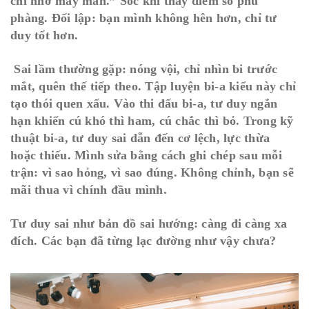
chỉ nhờ may mắn.” Sốc khi thấy điểm số phũ
phàng. Đối lập: bạn mình không hên hơn, chỉ tư
duy tốt hơn.
Sai lầm thường gặp: nóng vội, chỉ nhìn bi trước
mắt, quên thế tiếp theo. Tập luyện bi-a kiểu này chỉ
tạo thói quen xấu. Vào thi đấu bi-a, tư duy ngắn
hạn khiến cú khó thì ham, cú chắc thì bỏ. Trong kỹ
thuật bi-a, tư duy sai dẫn đến cơ lệch, lực thừa
hoặc thiếu. Mình sửa bằng cách ghi chép sau mỗi
trận: vì sao hỏng, vì sao đúng. Không chỉnh, bạn sẽ
mãi thua vì chính đầu mình.
Tư duy sai như bản đồ sai hướng: càng đi càng xa
đích. Các bạn đã từng lạc đường như vậy chưa?