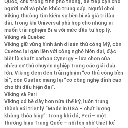
Quốc, chú trọng tính phổ thông, dễ tiếp cận cho
người mới và phân khúc trung cấp. Người chơi
Viking thường tìm kiếm sự bền bỉ và giá trị lâu
dài, trong khi Universal phù hợp cho những ai
muốn trải nghiệm Bi-a với mức đầu tư hợp lý.
Viking và Cuetec
Viking giữ vững hình ảnh di sản thủ công Mỹ, còn
Cuetec lại gắn liền với công nghệ hiện đại, đặc
biệt là shaft carbon Cynergy – lựa chọn của
nhiều cơ thủ chuyên nghiệp trong các giải đấu
lớn. Viking đem đến trải nghiệm “cơ thủ công bền
bỉ”, còn Cuetec mang lại “cơ công nghệ đỉnh cao
cho thi đấu hiện đại”.
Viking và Peri
Viking có bề dày hơn nửa thế kỷ, luôn trung
thành với triết lý “Made in USA – chất lượng
không thỏa hiệp”. Trong khi đó, Peri – một
thương hiệu Trung Quốc – nổi lên nhờ thiết kế