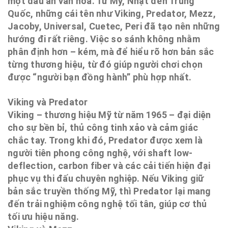
một dấu ấn văn hóa. Từ Mỹ, Nhật đến Trung
Quốc, những cái tên như Viking, Predator, Mezz,
Jacoby, Universal, Cuetec, Peri đã tạo nên những
hướng đi rất riêng. Việc so sánh không nhằm
phân định hơn – kém, mà để hiểu rõ hơn bản sắc
từng thương hiệu, từ đó giúp người chơi chọn
được “người bạn đồng hành” phù hợp nhất.
Viking và Predator
Viking – thương hiệu Mỹ từ năm 1965 – đại diện
cho sự bền bỉ, thủ công tinh xảo và cảm giác
chắc tay. Trong khi đó, Predator được xem là
người tiên phong công nghệ, với shaft low-
deflection, carbon fiber và các cải tiến hiện đại
phục vụ thi đấu chuyên nghiệp. Nếu Viking giữ
bản sắc truyền thống Mỹ, thì Predator lại mang
đến trải nghiệm công nghệ tối tân, giúp cơ thủ
tối ưu hiệu năng.