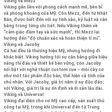
Viking và Mezz
Viking gắn liền với phong cách mạnh mẽ, bền bỉ
và phóng khoáng của Mỹ. Còn Mezz, đến từ Nhật
Bản, được biết đến với sự tinh xảo, kỷ luật và cân
bằng trong từng chi tiết. Nếu Viking thiên về
“cảm giác đầm tay và sức mạnh”, thì Mezz lại
hướng đến “độ chuẩn xác và hoàn thiện tỉ mỉ”.
Viking và Jacoby
Cả hai đều là thương hiệu Mỹ, nhưng hướng đi
khác biệt. Viking hướng tới sự cân bằng giữa hiệu
năng thi đấu và thiết kế bền vững, còn Jacoby
nổi bật với nghệ thuật custom cue – mỗi cây cơ
như một tác phẩm độc bản, thể hiện cá tính của
chủ nhân. Với Jacoby, giá trị nằm ở sự độc đáo;
với Viking, giá trị là sự ổn định và di sản lâu dài.
Viking và Universal
Viking đại diện cho cơ Mỹ cao cấp, sản xuất thủ
công tại Mỹ, trong khi Universal đến từ Trung