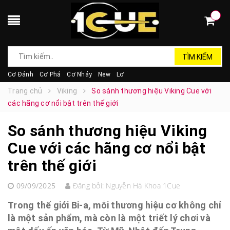
TÌM KIẾM
Cơ Đánh
Cơ Phá
Cơ Nhảy
New
Lơ
Trang chủ
Viking
So sánh thương hiệu Viking Cue với
các hãng cơ nổi bật trên thế giới
So sánh thương hiệu Viking
Cue với các hãng cơ nổi bật
trên thế giới
09/09/2025
Đăng bởi:
Nguyễn Hà Khoa 1Cue
Trong thế giới Bi-a, mỗi thương hiệu cơ không chỉ
là một sản phẩm, mà còn là một triết lý chơi và