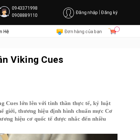
0943371998
Đăng nhập
Đăng ký
0908889110
ên Hệ
Đơn hàng của bạn
ân Viking Cues
g Cues lớn lên với tinh thần thực tế, kỷ luật
hế giới, thương hiệu định hình chuẩn mực Cơ
hương hiệu cơ quốc tế được nhắc đến nhiều