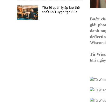
Yếu tố quản lý áp lực thể
chất Khi Luyện tập Bi-a
Bước châ
giải pho
danh mục
deflect
Wisconsi
Từ Wisco
khi ngày