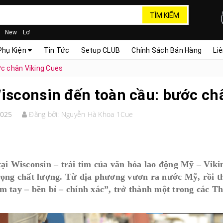
TÌM KIẾM
New
Lơ
Phụ Kiện
Tin Tức
Setup CLUB
Chính Sách Bán Hàng
Li
c chân Viking Cues
isconsin đến toàn cầu: bước ch
2025
Đăng bởi:
Nguyễn Hà Khoa 1Cue
tại Wisconsin – trái tim của văn hóa lao động Mỹ – Vikin
rọng chất lượng. Từ địa phương vươn ra nước Mỹ, rồi t
m tay – bền bỉ – chính xác”, trở thành một trong các T