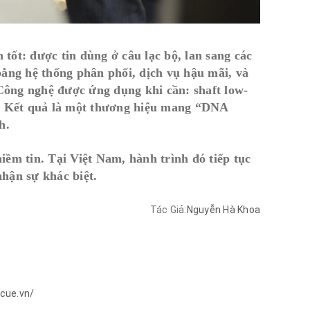
tốt: được tin dùng ở câu lạc bộ, lan sang các
bằng hệ thống phân phối, dịch vụ hậu mãi, và
Công nghệ được ứng dụng khi cần: shaft low-
. Kết quả là một thương hiệu mang “DNA
h.
iềm tin. Tại Việt Nam, hành trình đó tiếp tục
hận sự khác biệt.
Tác Giả:
Nguyễn Hà Khoa
1cue.vn/