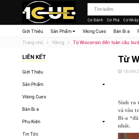
Cơ Đánh
Cơ Phá
Cơ Nhảy
Giới Thiệu
Sản Phẩm
Viking Cues
Bàn Bi a
Trang chủ
Viking
Từ Wisconsin đến toàn cầu: bướ
LIÊN KẾT
Từ W
18/09/
Giới Thiệu
Sản Phẩm
Viking Cues
Sinh ra 
Bàn Bi a
và tôn t
Bi-a “đầ
Phụ Kiện
nhất.
Tin Tức