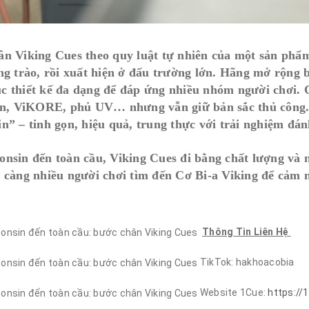
n Viking Cues theo quy luật tự nhiên của một sản phẩm 
ng trào, rồi xuất hiện ở đấu trường lớn. Hãng mở rộng 
 thiết kế đa dạng để đáp ứng nhiều nhóm người chơi. 
ion, ViKORE, phủ UV… nhưng vẫn giữ bản sắc thủ công
n” – tinh gọn, hiệu quả, trung thực với trải nghiệm đán
nsin đến toàn cầu, Viking Cues đi bằng chất lượng và n
 càng nhiều người chơi tìm đến Cơ Bi-a Viking để cảm n
Thông Tin Liên Hệ
TikTok: hakhoacobia
Website 1Cue:
https://