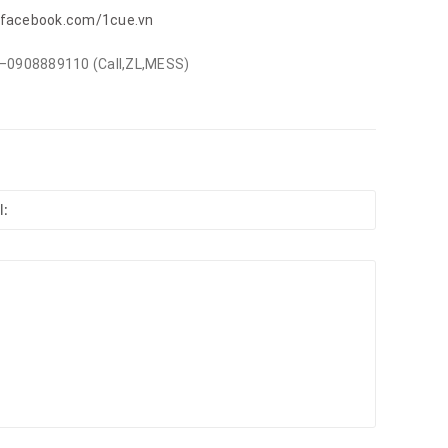
.facebook.com/1cue.vn
0908889110 (Call,ZL,MESS)