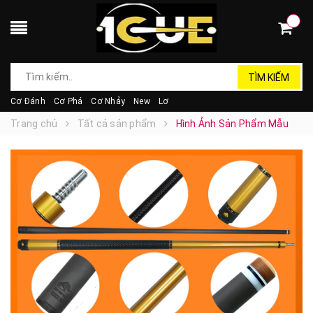
TÌM KIẾM
Cơ Đánh
Cơ Phá
Cơ Nhảy
New
Lơ
Trang chủ
Tất cả sản phẩm
Hình Ảnh Sản Phẩm Mẫu