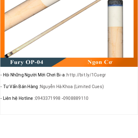
- Hội Những Người Mới Chơi Bi-a :
http://bit.ly/1Cuegr
- Tư Vấn Bán Hàng :
Nguyễn Hà Khoa (Limited Cues)
- Liên hệ Hotline :
0943371998
-
0908889110