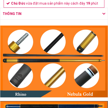
Chú Đức
vừa đặt mua sản phẩm này cách đây
19
phút
THÔNG TIN