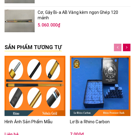
Cơ, Gậy Bi-a AB Vàng kèm ngọn Ghép 120
mảnh
5.060.000₫
SẢN PHẨM TƯƠNG TỰ
Hình Ảnh Sản Phẩm Mẫu
Lơ Bi a Rhino Carbon
Liên hệ
7.000₫