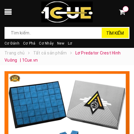
TÌM KIẾM
Cơ Đánh
Cơ Phá
Cơ Nhảy
New
Lơ
Trang chủ
Tất cả sản phẩm
Lơ Predator Crest Hình
Vuông | 1Cue.vn