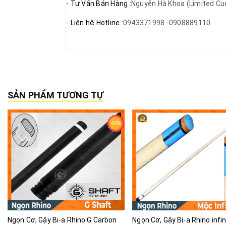
- Tư Vấn Bán Hàng :
Nguyễn Hà Khoa (Limited Cu
- Liên hệ Hotline :
0943371998
-
0908889110
SẢN PHẨM TƯƠNG TỰ
60%