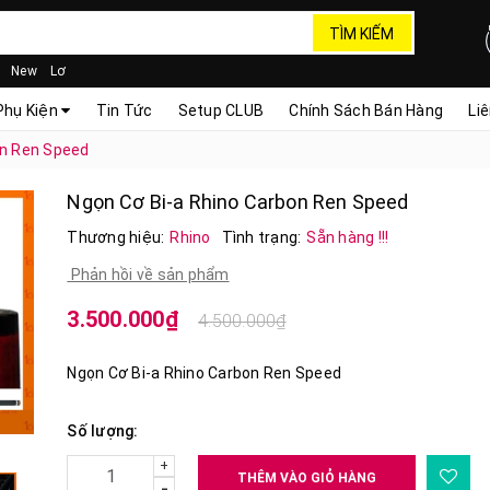
TÌM KIẾM
New
Lơ
Phụ Kiện
Tin Tức
Setup CLUB
Chính Sách Bán Hàng
Li
on Ren Speed
Ngọn Cơ Bi-a Rhino Carbon Ren Speed
Thương hiệu:
Rhino
Tình trạng:
Sẵn hàng !!!
Phản hồi về sản phẩm
3.500.000₫
4.500.000₫
Ngọn Cơ Bi-a Rhino Carbon Ren Speed
Số lượng:
+
THÊM VÀO GIỎ HÀNG
-