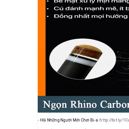
- Hội Những Người Mới Chơi Bi-a :
http://bit.ly/1