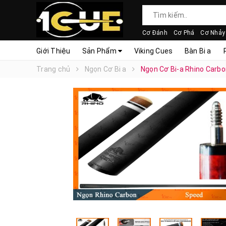
Cơ Đánh
Cơ Phá
Cơ Nhảy
Giới Thiệu
Sản Phẩm
Viking Cues
Bàn Bi a
Trang chủ
Ngọn Cơ Bi a
Ngọn Cơ Bi-a Rhino Carb