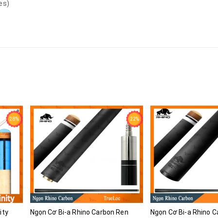
es)
28%
22%