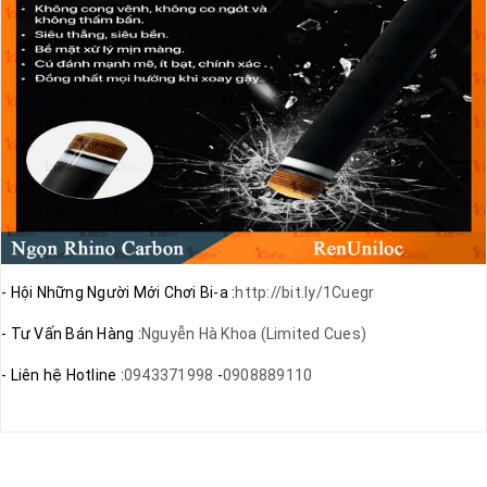
- Hội Những Người Mới Chơi Bi-a :
http://bit.ly/1Cuegr
- Tư Vấn Bán Hàng :
Nguyễn Hà Khoa (Limited Cues)
- Liên hệ Hotline :
0943371998
-
0908889110