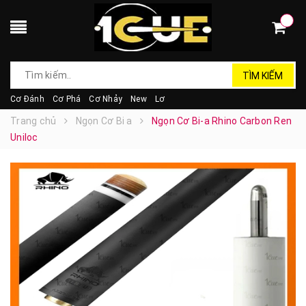
TÌM KIẾM
Cơ Đánh
Cơ Phá
Cơ Nhảy
New
Lơ
Trang chủ
Ngọn Cơ Bi a
Ngọn Cơ Bi-a Rhino Carbon Ren
Uniloc