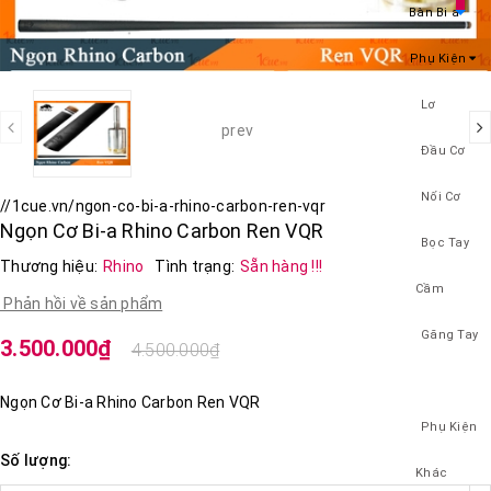
Bàn Bi a
Phụ Kiện
Lơ
prev
Đầu Cơ
Nối Cơ
//1cue.vn/ngon-co-bi-a-rhino-carbon-ren-vqr
Ngọn Cơ Bi-a Rhino Carbon Ren VQR
Bọc Tay
Thương hiệu:
Rhino
Tình trạng:
Sẵn hàng !!!
Cầm
Phản hồi về sản phẩm
Găng Tay
3.500.000₫
4.500.000₫
Ngọn Cơ Bi-a Rhino Carbon Ren VQR
Phụ Kiện
Số lượng:
Khác