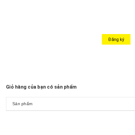
THEO DÕI CHÚNG TÔI
Đăng ký
@2018 - Bản quyền thuộc về 1Cue
|
Cung cấp bởi
Sapo
Giỏ hàng của bạn có
sản phẩm
Sản phẩm