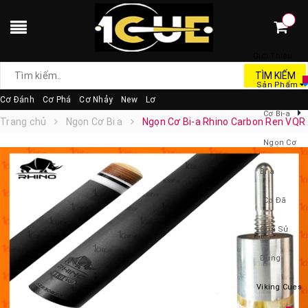
Giới Thiệu
TÌM KIẾM
Sản Phẩm
Cơ Đánh
Cơ Phá
Cơ Nhảy
New
Lơ
Cơ Bi-a
Trang chủ
Ngọn Cơ Bi a
Ngọn Cơ Bi-a Rhino Carbon Ren VQR
Ngọn Cơ
Bi a
Cơ Đã
Qua Sử
Dụng
Viking Cues