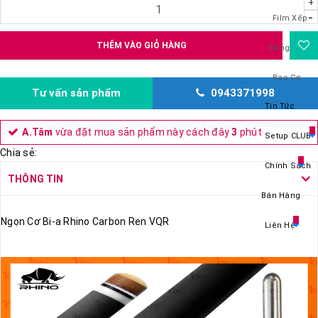
+
-
Film Xếp
THÊM VÀO GIỎ HÀNG
Bóng
Bao Cơ
Tư vấn sản phẩm
0943371998
Tin Tức
A.Tâm
vừa đặt mua sản phẩm này cách đây
3
phút
Setup CLUB
Chia sẻ:
Chính Sách
THÔNG TIN
Bán Hàng
Ngọn Cơ Bi-a Rhino Carbon Ren VQR
Liên Hệ