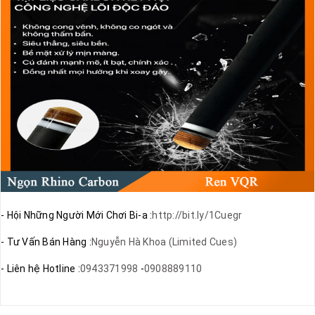
- Hội Những Người Mới Chơi Bi-a :
http://bit.ly/1Cuegr
- Tư Vấn Bán Hàng :
Nguyễn Hà Khoa (Limited Cues)
- Liên hệ Hotline :
0943371998
-
0908889110