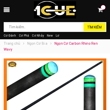
TÌM KIẾM
Cơ Đánh
Cơ Phá
Cơ Nhảy
New
Lơ
Trang chủ
Ngọn Cơ Bi a
Ngọn Cơ Carbon Rhino Ren
Wavy