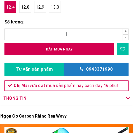
12.4
12.8
12.9
13.0
Số lượng:
+
-
ĐẶT MUA NGAY
Tư vấn sản phẩm
0943371998
Chị Mai
vừa đặt mua sản phẩm này cách đây
16
phút
THÔNG TIN
Ngọn Cơ Carbon Rhino Ren Wavy