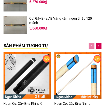
6.270.000₫
Cơ, Gậy Bi-a AB Vàng kèm ngọn Ghép 120
mảnh
5.060.000₫
SẢN PHẨM TƯƠNG TỰ
60%
28%
Ngọn Cơ, Gậy Bi-a Rhino G
Ngọn Cơ, Gậy Bi-a Rhino