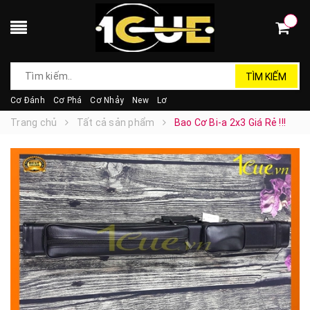
TÌM KIẾM
Cơ Đánh
Cơ Phá
Cơ Nhảy
New
Lơ
Trang chủ
Tất cả sản phẩm
Bao Cơ Bi-a 2x3 Giá Rẻ !!!