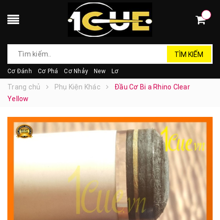
TÌM KIẾM
Cơ Đánh
Cơ Phá
Cơ Nhảy
New
Lơ
Trang chủ
Phụ Kiện Khác
Đầu Cơ Bi a Rhino Clear
Yellow