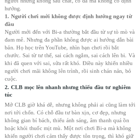
người nhưng không sâu chất, có đà mà không có định
hướng.
1. Người chơi mới không được định hướng ngay từ
đầu
Người mới đến với Bi-a thường bắt đầu từ sự tò mò và
đam mê. Nhưng đa phần không được ai hướng dẫn bài
bản. Họ học trên YouTube, nhìn bạn chơi rồi bắt
chước. Sai từ tư thế, sai cách ngắm, sai cách lên bi. Và
khi đã quen với sai, sửa rất khó. Điều này khiến nhiều
người chơi mãi không lên trình, rồi sinh chán nản, bỏ
cuộc.
2. CLB mọc lên nhanh nhưng thiếu đầu tư nghiêm
túc
Mở CLB giờ khá dễ, nhưng không phải ai cũng làm tới
nơi tới chốn. Có chỗ đầu tư bàn xịn, cơ đẹp, nhưng
không gian bí bách, thiếu ánh sáng, âm thanh quá ồn
hoặc khói thuốc mịt mù. Một nơi chơi Bi-a mà không
khiến người chơi cảm thấy được tôn trọng, thì khó giữ