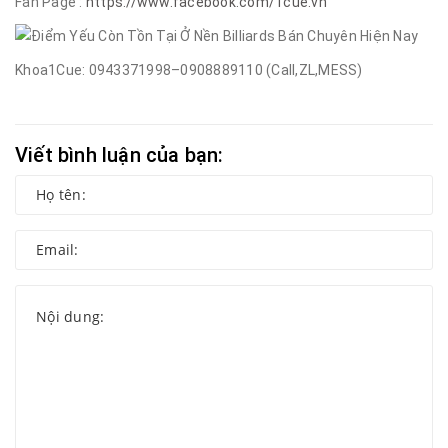
Fan Page :
https://www.facebook.com/1cue.vn
Khoa1Cue: 0943371998–0908889110 (Call,ZL,MESS)
Viết bình luận của bạn: