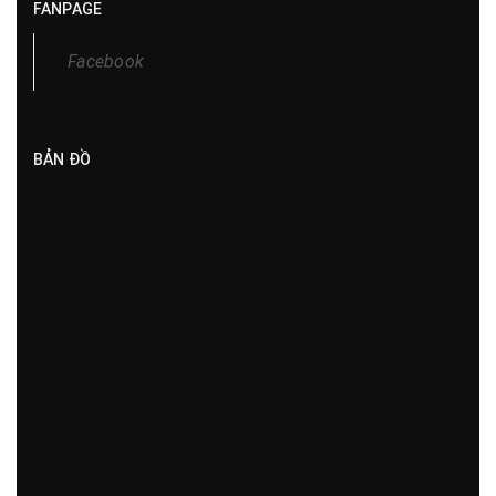
FANPAGE
Facebook
BẢN ĐỒ