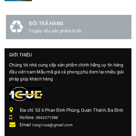
ĐỔI TRẢ HÀNG
3 ngày nếu sản phẩm bị lỗi
GIỚI THIỆU
Chúng tôi nhà cung cấp sản phẩm chính hãng uy tín hàng
đầu việt nam Mẫu mã giá cả phong phú đem lại nhiều giải
pháp giúp khách hàng
Địa chỉ: Số 6 Phan Đình Phùng, Quán Thánh, Ba Đình
Hotline:
0943371998
Email:
tung1cue@gmail.com