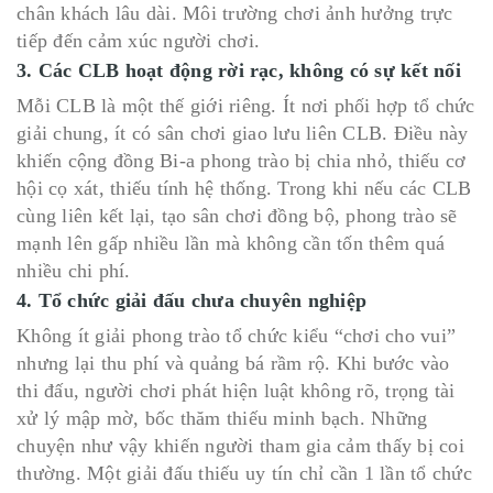
chân khách lâu dài. Môi trường chơi ảnh hưởng trực
tiếp đến cảm xúc người chơi.
3. Các CLB hoạt động rời rạc, không có sự kết nối
Mỗi CLB là một thế giới riêng. Ít nơi phối hợp tổ chức
giải chung, ít có sân chơi giao lưu liên CLB. Điều này
khiến cộng đồng Bi-a phong trào bị chia nhỏ, thiếu cơ
hội cọ xát, thiếu tính hệ thống. Trong khi nếu các CLB
cùng liên kết lại, tạo sân chơi đồng bộ, phong trào sẽ
mạnh lên gấp nhiều lần mà không cần tốn thêm quá
nhiều chi phí.
4. Tổ chức giải đấu chưa chuyên nghiệp
Không ít giải phong trào tổ chức kiểu “chơi cho vui”
nhưng lại thu phí và quảng bá rầm rộ. Khi bước vào
thi đấu, người chơi phát hiện luật không rõ, trọng tài
xử lý mập mờ, bốc thăm thiếu minh bạch. Những
chuyện như vậy khiến người tham gia cảm thấy bị coi
thường. Một giải đấu thiếu uy tín chỉ cần 1 lần tổ chức