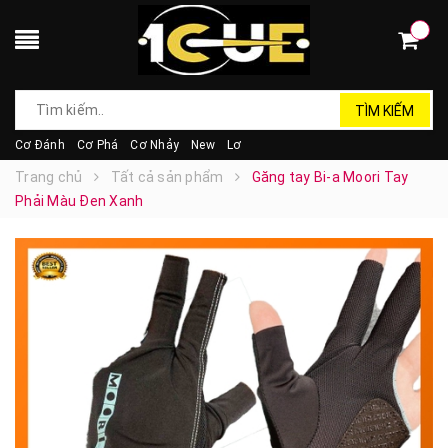
TÌM KIẾM
Cơ Đánh
Cơ Phá
Cơ Nhảy
New
Lơ
Trang chủ
Tất cả sản phẩm
Găng tay Bi-a Moori Tay
Phải Màu Đen Xanh