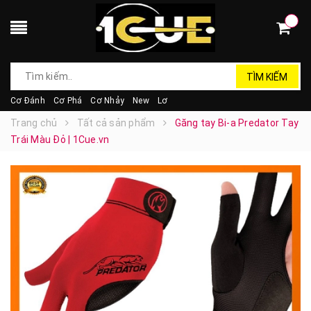
TÌM KIẾM
Cơ Đánh
Cơ Phá
Cơ Nhảy
New
Lơ
Trang chủ
Tất cả sản phẩm
Găng tay Bi-a Predator Tay
Trái Màu Đỏ | 1Cue.vn