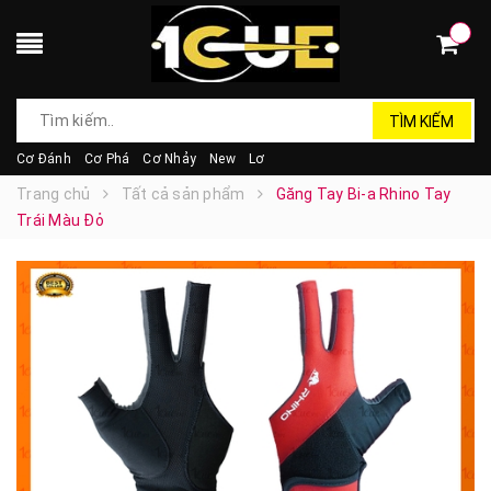
TÌM KIẾM
Cơ Đánh
Cơ Phá
Cơ Nhảy
New
Lơ
Trang chủ
Tất cả sản phẩm
Găng Tay Bi-a Rhino Tay
Trái Màu Đỏ