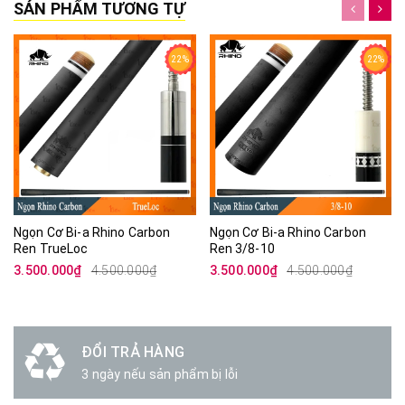
SẢN PHẨM TƯƠNG TỰ
22%
22%
Ngọn Cơ Bi-a Rhino Carbon
Ngọn Cơ Bi-a Rhino Carbon
Ren TrueLoc
Ren 3/8-10
3.500.000₫
4.500.000₫
3.500.000₫
4.500.000₫
ĐỔI TRẢ HÀNG
3 ngày nếu sản phẩm bị lỗi