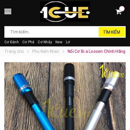
TÌM KIẾM
Cơ Đánh
Cơ Phá
Cơ Nhảy
New
Lơ
Trang chủ
Phụ Kiện Khác
Nối Cơ Bi a Loosen Chính Hãng