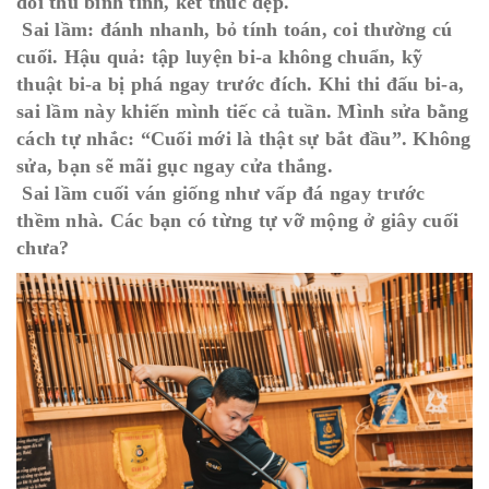
đối thủ bình tĩnh, kết thúc đẹp.
Sai lầm: đánh nhanh, bỏ tính toán, coi thường cú
cuối. Hậu quả: tập luyện bi-a không chuẩn, kỹ
thuật bi-a bị phá ngay trước đích. Khi thi đấu bi-a,
sai lầm này khiến mình tiếc cả tuần. Mình sửa bằng
cách tự nhắc: “Cuối mới là thật sự bắt đầu”. Không
sửa, bạn sẽ mãi gục ngay cửa thắng.
Sai lầm cuối ván giống như vấp đá ngay trước
thềm nhà. Các bạn có từng tự vỡ mộng ở giây cuối
chưa?