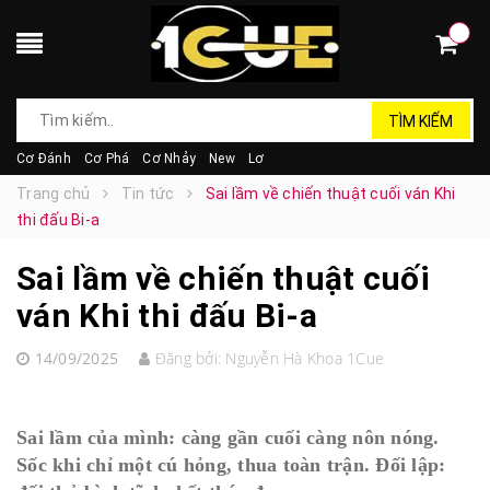
TÌM KIẾM
Cơ Đánh
Cơ Phá
Cơ Nhảy
New
Lơ
Trang chủ
Tin tức
Sai lầm về chiến thuật cuối ván Khi
thi đấu Bi-a
Sai lầm về chiến thuật cuối
ván Khi thi đấu Bi-a
14/09/2025
Đăng bởi:
Nguyễn Hà Khoa 1Cue
Sai lầm của mình: càng gần cuối càng nôn nóng.
Sốc khi chỉ một cú hỏng, thua toàn trận. Đối lập: