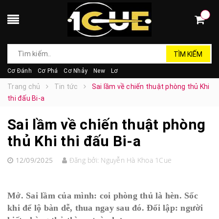
TÌM KIẾM
Cơ Đánh
Cơ Phá
Cơ Nhảy
New
Lơ
Trang chủ
Tin tức
Sai lầm về chiến thuật phòng thủ Khi
thi đấu Bi-a
Sai lầm về chiến thuật phòng
thủ Khi thi đấu Bi-a
12/09/2025
Đăng bởi:
Nguyễn Hà Khoa 1Cue
Mở. Sai lầm của mình: coi phòng thủ là hèn. Sốc
khi để lộ bàn dễ, thua ngay sau đó. Đối lập: người