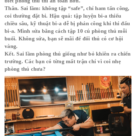
biết phòng thủ thì an toàn hơn.
Thân. Sai lầm: không tập “safe”, chỉ ham tấn công,
coi thường đặt bi. Hậu quả: tập luyện bi-a thiếu
chiều sâu, kỹ thuật bi-a dễ bị phản công khi thi đấu
bi-a. Mình sửa bằng cách tập 10 cú phòng thủ mỗi
buổi. Không sửa, bạn sẽ mãi để đối thủ có cơ hội
vàng.
Kết. Sai lầm phòng thủ giống như bỏ khiên ra chiến
trường. Các bạn có từng mất trận chỉ vì coi nhẹ
phòng thủ chưa?