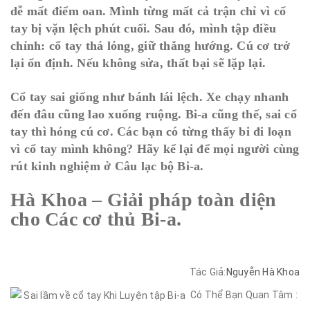
dễ mất điểm oan. Mình từng mất cả trận chỉ vì cổ
tay bị vặn lệch phút cuối. Sau đó, mình tập điều
chỉnh: cổ tay thả lỏng, giữ thẳng hướng. Cú cơ trở
lại ổn định. Nếu không sửa, thất bại sẽ lặp lại.
Cổ tay sai giống như bánh lái lệch. Xe chạy nhanh
đến đâu cũng lao xuống ruộng. Bi-a cũng thế, sai cổ
tay thì hỏng cú cơ. Các bạn có từng thấy bi đi loạn
vì cổ tay mình không? Hãy kể lại để mọi người cùng
rút kinh nghiệm ở Câu lạc bộ Bi-a.
Hà Khoa – Giải pháp toàn diện
cho Các cơ thủ Bi-a.
Tác Giả:
Nguyễn Hà Khoa
Có Thể Bạn Quan Tâm :