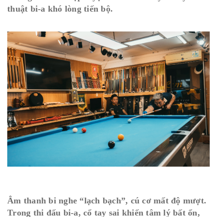
thuật bi-a khó lòng tiến bộ.
Âm thanh bi nghe “lạch bạch”, cú cơ mất độ mượt.
Trong thi đấu bi-a, cổ tay sai khiến tâm lý bất ổn,