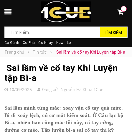
TÌM KIẾM
Cơ Đánh
Cơ Phá
Cơ Nhảy
New
Lơ
Trang chủ
Tin tức
Sai lầm về cổ tay Khi Luyện tập Bi-a
Sai lầm về cổ tay Khi Luyện
tập Bi-a
10/09/2025
Đăng bởi:
Nguyễn Hà Khoa 1Cue
Sai lầm mình từng mắc: xoay vặn cổ tay quá mức.
Bi đi xoáy lệch, cú cơ mất kiểm soát. Ở Câu lạc bộ
Bi-a, nhiều bạn cũng mắc lỗi này, cổ tay cứng,
đường cơ méo. Tập luyện bi-a sai cổ tay thì kỹ