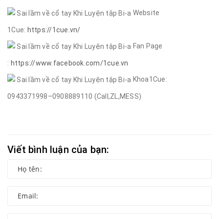
Website
1Cue:
https://1cue.vn/
Fan Page
:
https://www.facebook.com/1cue.vn
Khoa1Cue:
0943371998–0908889110 (Call,ZL,MESS)
Viết bình luận của bạn: