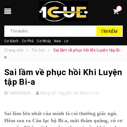
TÌM KIẾM
Cơ Đánh
Cơ Phá
Cơ Nhảy
New
Lơ
Trang chủ
Tin tức
Sai lầm về phục hồi Khi Luyện tập Bi-
a
Sai lầm về phục hồi Khi Luyện
tập Bi-a
14/09/2025
Đăng bởi:
Nguyễn Hà Khoa 1Cue
Sai lầm lớn nhất của mình là coi thường giấc ngủ.
Hôm sau ra Câu lạc bộ Bi-a, mắt thâm quầng, cú cơ