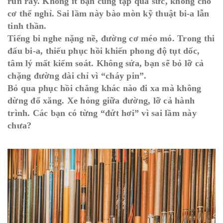
run rẩy. Không ít bạn cũng tập quá sức, không cho
cơ thể nghỉ. Sai lầm này bào mòn kỹ thuật bi-a lẫn
tinh thần.
Tiếng bi nghe nặng nề, đường cơ méo mó. Trong thi
đấu bi-a, thiếu phục hồi khiến phong độ tụt dốc,
tâm lý mất kiểm soát. Không sửa, bạn sẽ bỏ lỡ cả
chặng đường dài chỉ vì “cháy pin”.
Bỏ qua phục hồi chẳng khác nào đi xa mà không
dừng đổ xăng. Xe hỏng giữa đường, lỡ cả hành
trình. Các bạn có từng “đứt hơi” vì sai lầm này
chưa?