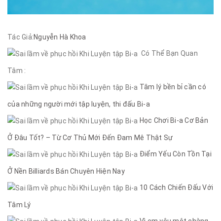
Tác Giả:
Nguyễn Hà Khoa
Có Thể Bạn Quan
Tâm :
Tâm lý bền bỉ cần có
của những người mới tập luyện, thi đấu Bi-a
Học Chơi Bi-a Cơ Bản
Ở Đâu Tốt? – Từ Cơ Thủ Mới Đến Đam Mê Thật Sự
Điểm Yếu Còn Tồn Tại
Ở Nền Billiards Bán Chuyên Hiện Nay
10 Cách Chiến Đấu Với
Tâm Lý
Vì em yêu một chàng