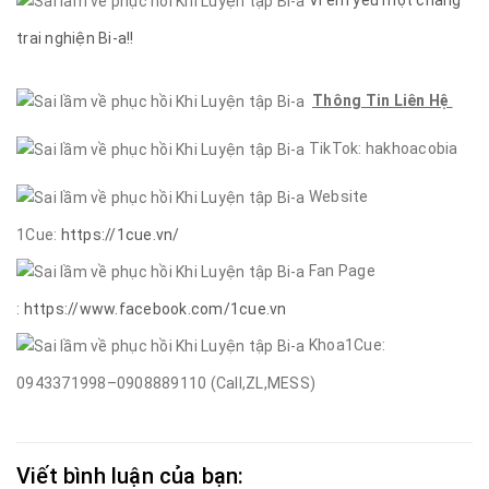
trai nghiện Bi-a!!
Thông Tin Liên Hệ
TikTok: hakhoacobia
Website
1Cue:
https://1cue.vn/
Fan Page
:
https://www.facebook.com/1cue.vn
Khoa1Cue:
0943371998–0908889110 (Call,ZL,MESS)
Viết bình luận của bạn: