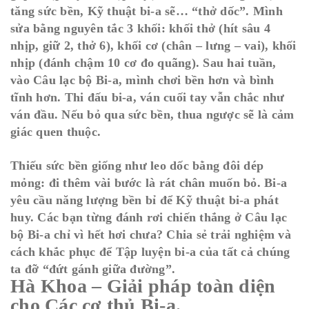
tăng sức bền, Kỹ thuật bi-a sẽ… “thở dốc”. Mình
sửa bằng nguyên tắc 3 khối: khối thở (hít sâu 4
nhịp, giữ 2, thở 6), khối cơ (chân – lưng – vai), khối
nhịp (đánh chậm 10 cơ đo quãng). Sau hai tuần,
vào Câu lạc bộ Bi-a, mình chơi bền hơn và bình
tĩnh hơn. Thi đấu bi-a, ván cuối tay vẫn chắc như
ván đầu. Nếu bỏ qua sức bền, thua ngược sẽ là cảm
giác quen thuộc.
Thiếu sức bền giống như leo dốc bằng đôi dép
mỏng: đi thêm vài bước là rát chân muốn bỏ. Bi-a
yêu cầu năng lượng bền bỉ để Kỹ thuật bi-a phát
huy. Các bạn từng đánh rơi chiến thắng ở Câu lạc
bộ Bi-a chỉ vì hết hơi chưa? Chia sẻ trải nghiệm và
cách khắc phục để Tập luyện bi-a của tất cả chúng
ta đỡ “đứt gánh giữa đường”.
Hà Khoa – Giải pháp toàn diện
cho Các cơ thủ Bi-a.