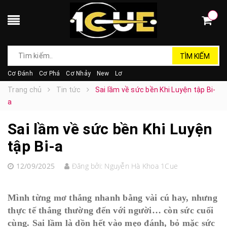
TÌM KIẾM
Cơ Đánh
Cơ Phá
Cơ Nhảy
New
Lơ
Trang chủ
Tin tức
Sai lầm về sức bền Khi Luyện tập Bi-
a
Sai lầm về sức bền Khi Luyện
tập Bi-a
12/09/2025
Đăng bởi:
Nguyễn Hà Khoa 1Cue
Mình từng mơ thắng nhanh bằng vài cú hay, nhưng
thực tế thắng thường đến với người… còn sức cuối
cùng. Sai lầm là dồn hết vào mẹo đánh, bỏ mặc sức