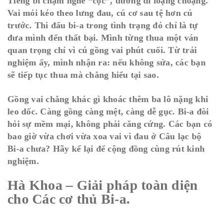
Tiếng bi chạm nghe “cộc”, đường đi loạng choạng.
Vai mỏi kéo theo lưng đau, cú cơ sau tệ hơn cú
trước. Thi đấu bi-a trong tình trạng đó chỉ là tự
đưa mình đến thất bại. Mình từng thua một ván
quan trọng chỉ vì cú gồng vai phút cuối. Từ trải
nghiệm ấy, mình nhận ra: nếu không sửa, các bạn
sẽ tiếp tục thua mà chẳng hiểu tại sao.
Gồng vai chẳng khác gì khoác thêm ba lô nặng khi
leo dốc. Càng gồng càng mệt, càng dễ gục. Bi-a đòi
hỏi sự mềm mại, không phải căng cứng. Các bạn có
bao giờ vừa chơi vừa xoa vai vì đau ở Câu lạc bộ
Bi-a chưa? Hãy kể lại để cộng đồng cùng rút kinh
nghiệm.
Hà Khoa – Giải pháp toàn diện
cho Các cơ thủ Bi-a.