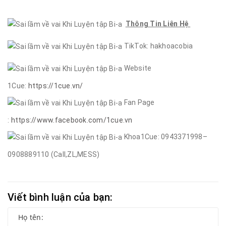
Thông Tin Liên Hệ
TikTok: hakhoacobia
Website
1Cue:
https://1cue.vn/
Fan Page
:
https://www.facebook.com/1cue.vn
Khoa1Cue: 0943371998–
0908889110 (Call,ZL,MESS)
Viết bình luận của bạn: