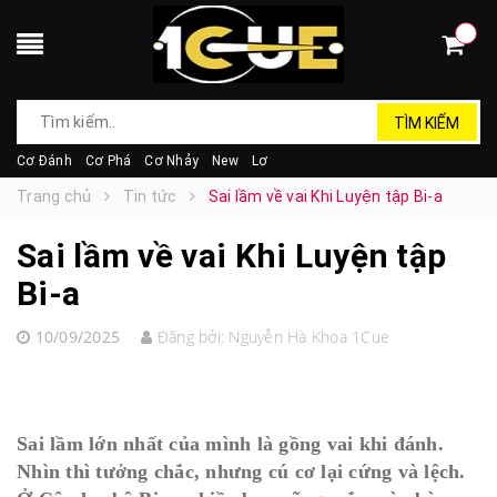
TÌM KIẾM
Cơ Đánh
Cơ Phá
Cơ Nhảy
New
Lơ
Trang chủ
Tin tức
Sai lầm về vai Khi Luyện tập Bi-a
Sai lầm về vai Khi Luyện tập
Bi-a
10/09/2025
Đăng bởi:
Nguyễn Hà Khoa 1Cue
Sai lầm lớn nhất của mình là gồng vai khi đánh.
Nhìn thì tưởng chắc, nhưng cú cơ lại cứng và lệch.