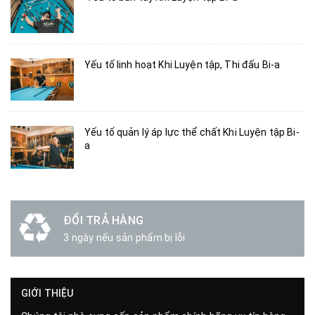
Yếu tố linh hoạt Khi Luyện tập, Thi đấu Bi-a
Yếu tố quản lý áp lực thể chất Khi Luyện tập Bi-
a
ĐỔI TRẢ HÀNG
3 ngày nếu sản phẩm bị lỗi
GIỚI THIỆU