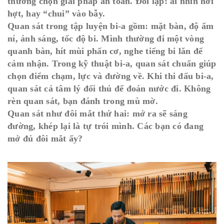
thường chọn giải pháp an toàn. Đối lập: ai nhìn hời
hợt, hay “chui” vào bẫy.
Quan sát trong tập luyện bi-a gồm: mặt bàn, độ ẩm
nỉ, ánh sáng, tốc độ bi. Mình thường đi một vòng
quanh bàn, hít mùi phấn cơ, nghe tiếng bi lăn để
cảm nhận. Trong kỹ thuật bi-a, quan sát chuẩn giúp
chọn điểm chạm, lực và đường về. Khi thi đấu bi-a,
quan sát cả tâm lý đối thủ để đoán nước đi. Không
rèn quan sát, bạn đánh trong mù mờ.
Quan sát như đôi mắt thứ hai: mở ra sẽ sáng
đường, khép lại là tự trói mình. Các bạn có đang
mở đủ đôi mắt ấy?