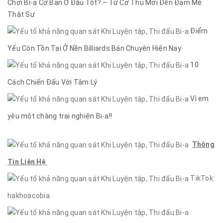
Chơi Bi-a Cơ Bản Ở Đâu Tốt? – Từ Cơ Thủ Mới Đến Đam Mê
Thật Sự
Điểm
Yếu Còn Tồn Tại Ở Nền Billiards Bán Chuyên Hiện Nay
10
Cách Chiến Đấu Với Tâm Lý
Vì em
yêu một chàng trai nghiện Bi-a!!
Thông
Tin Liên Hệ
TikTok:
hakhoacobia