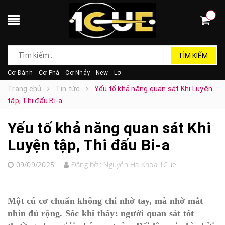
TÌM KIẾM
Cơ Đánh
Cơ Phá
Cơ Nhảy
New
Lơ
Trang chủ
Tin tức
Yếu tố khả năng quan sát Khi Luyện
tập, Thi đấu Bi-a
Yếu tố khả năng quan sát Khi
Luyện tập, Thi đấu Bi-a
09/09/2025
Đăng bởi:
Nguyễn Hà Khoa 1Cue
Một cú cơ chuẩn không chỉ nhờ tay, mà nhờ mắt
nhìn đủ rộng. Sốc khi thấy: người quan sát tốt