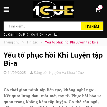
TÌM KIẾM
Cơ Đánh
Cơ Phá
Cơ Nhảy
New
Lơ
Trang chủ
Tin tức
Yếu tố phục hồi Khi Luyện tập Bi-a
Yếu tố phục hồi Khi Luyện tập
Bi-a
14/09/2025
Đăng bởi:
Nguyễn Hà Khoa 1Cue
Có thời gian mình tập liên tục, không nghỉ ngơi.
Kết quả: lưng đau, mắt mờ, tay tê. Phục hồi hóa ra
quan trọng không kém tập luyện. Cơ thể cần ngủ,