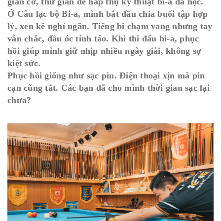
giãn cơ, thư giãn để hấp thụ kỹ thuật bi-a đã học.
Ở Câu lạc bộ Bi-a, mình bắt đầu chia buổi tập hợp
lý, xen kẽ nghỉ ngắn. Tiếng bi chạm vang nhưng tay
vẫn chắc, đầu óc tỉnh táo. Khi thi đấu bi-a, phục
hồi giúp mình giữ nhịp nhiều ngày giải, không sợ
kiệt sức.
Phục hồi giống như sạc pin. Điện thoại xịn mà pin
cạn cũng tắt. Các bạn đã cho mình thời gian sạc lại
chưa?