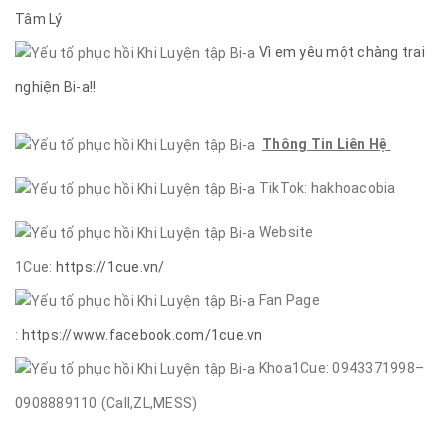
Tâm Lý
Vì em yêu một chàng trai
nghiện Bi-a!!
Thông Tin Liên Hệ
TikTok: hakhoacobia
Website
1Cue:
https://1cue.vn/
Fan Page
:
https://www.facebook.com/1cue.vn
Khoa1Cue: 0943371998–
0908889110 (Call,ZL,MESS)